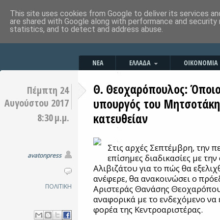
This site uses cookies from Google to deliver its services an
are shared with Google along with performance and security 
statistics, and to detect and address abuse.
ΝΕΑ
ΕΛΛΑΔΑ
ΟΙΚΟΝΟΜΙΑ
Θ. Θεοχαρόπουλος: Όποιος
Πέμπτη 24
υπουργός του Μητσοτάκη,
Αυγούστου 2017
κατευθείαν
8:30 μ.μ.
Στις αρχές Σεπτέμβρη, την π
avatonpress
επίσημες διαδικασίες με την
Αλιβιζάτου για το πώς θα εξελιχ
ανέφερε, θα ανακοινώσει ο πρόε
ΠΟΛΙΤΙΚΗ
Αριστεράς Θανάσης Θεοχαρόπου
αναφορικά με το ενδεχόμενο να 
φορέα της Κεντροαριστέρας.