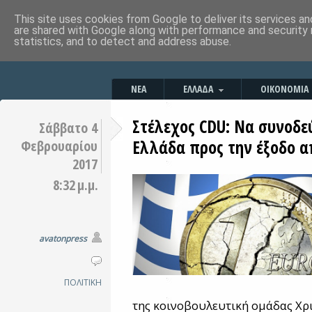
This site uses cookies from Google to deliver its services an
are shared with Google along with performance and security 
statistics, and to detect and address abuse.
ΝΕΑ
ΕΛΛΑΔΑ
ΟΙΚΟΝΟΜΙΑ
Στέλεχος CDU: Nα συνοδε
Σάββατο 4
Ελλάδα προς την έξοδο 
Φεβρουαρίου
2017
8:32 μ.μ.
avatonpress
ΠΟΛΙΤΙΚΗ
της κοινοβουλευτική ομάδας Χρ