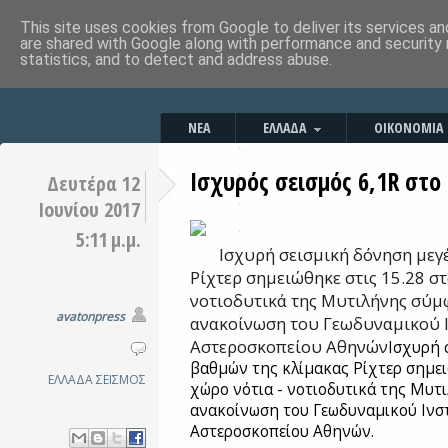
This site uses cookies from Google to deliver its services an
are shared with Google along with performance and security 
statistics, and to detect and address abuse.
ΝΕΑ
ΕΛΛΑΔΑ
ΟΙΚΟΝΟΜΙΑ
Ισχυρός σεισμός 6,1R στο 
Δευτέρα 12
Ιουνίου 2017
5:11 μ.μ.
Ισχυρή σεισμική δόνηση μεγ
Ρίχτερ σημειώθηκε στις 15.28 σ
νοτιοδυτικά της Μυτιλήνης σύμ
avatonpress
ανακοίνωση του Γεωδυναμικού Ι
Αστεροσκοπείου Αθηνών
Ισχυρή 
βαθμών της κλίμακας Ρίχτερ σημει
ΕΛΛΑΔΑ
ΣΕΙΣΜΟΣ
χώρο νότια - νοτιοδυτικά της Μυτ
ανακοίνωση του Γεωδυναμικού Ινσ
Αστεροσκοπείου Αθηνών.