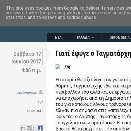
This site uses cookies from Google to deliver its services an
are shared with Google along with performance and security 
statistics, and to detect and address abuse.
ΝΕΑ
ΕΛΛΑΔΑ
ΟΙΚΟΝΟΜΙΑ
Γιατί έφυγε ο Ταγματάρχη
Σάββατο 17
Ιουνίου 2017
ΠΚ
4:06 π.μ.
Η ιστορία θυμίζει λίγο τον γνωστό
Λάμπης Ταγματάρχης εδώ και καιρό
περιβάλλον του αλλά και σε εργαζ
avatonpress
να αποχωρήσει από τη Δημόσια τ
του για κάποιους λόγους τρέναρε υ
έδιναν πια σημασία στις «απειλές» 
ΠΟΛΙΤΙΚΗ
φαίνεται ο Λάμπης Ταγματάρχης έ
επαγγελματικών προτάσεων. Θα ασ
βασικό θέμα μέχρι και την υποβολ