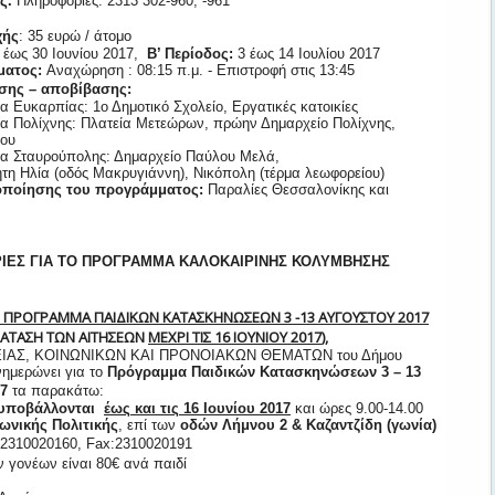
ος.
Πληροφορίες:
2313 302-960, -961
χής
: 35 ευρώ / άτομο
 έως 30 Ιουνίου 2017,
Β’ Περίοδος:
3 έως 14 Ιουλίου 2017
ματος:
Αναχώρηση : 08:15 π.μ. - Eπιστροφή στις 13:45
ασης – αποβίβασης:
α Ευκαρπίας: 1ο Δημοτικό Σχολείο, Εργατικές κατοικίες
τα Πολίχνης: Πλατεία Μετεώρων, πρώην Δημαρχείο Πολίχνης,
ου
τα Σταυρούπολης: Δημαρχείο Παύλου Μελά,
τη Ηλία (οδός Μακρυγιάννη), Νικόπολη (τέρμα λεωφορείου)
οποίησης του προγράμματος:
Παραλίες Θεσσαλονίκης και
ΡΙΕΣ
ΓΙΑ ΤΟ ΠΡΟΓΡΑΜΜΑ ΚΑΛΟΚΑΙΡΙΝΗΣ ΚΟΛΥΜΒΗΣΗΣ
 ΤΟ ΠΡΟΓΡΑΜΜΑ ΠΑΙΔΙΚΩΝ ΚΑΤΑΣΚΗΝΩΣΕΩΝ 3 -13 ΑΥΓΟΥΣΤΟΥ 2017
ΡΑΤΑΣΗ ΤΩΝ ΑΙΤΗΣΕΩΝ
ΜΕΧΡΙ ΤΙΣ 16 ΙΟΥΝΙΟΥ 2017
),
ΙΑΣ, ΚΟΙΝΩΝΙΚΩΝ ΚΑΙ ΠΡΟΝΟΙΑΚΩΝ ΘΕΜΑΤΩΝ του Δήμου
ημερώνει για το
Πρόγραμμα Παιδικών Κατασκηνώσεων 3 – 13
7
τα παρακάτω:
α υποβάλλονται
έως και τις 16 Ιουνίου 2017
και ώρες 9.00-14.00
ωνικής Πολιτικής
, επί των
οδών Λήμνου 2 & Καζαντζίδη (γωνία)
 2310020160, Fax:2310020191
 γονέων είναι 80€ ανά παιδί