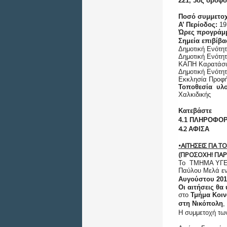
221, 3ος όροφ
Ποσό συμμετο
Α’ Περίοδος:
19
Ώρες προγράμ
Σημεία επιβίβ
Δημοτική Ενότητ
Δημοτική Ενότη
ΚΑΠΗ Καρατάσι
Δημοτική Ενότη
Εκκλησία Προφή
Τοποθεσία υλ
Χαλκιδικής
Κατεβάστε
4.1 ΠΛΗΡΟΦΟ
4.2
ΑΦΙΣΑ
•ΑΙΤΗΣΕΙΣ ΓΙΑ
(ΠΡΟΣΟΧΗ! ΠΑ
Το ΤΜΗΜΑ ΥΓΕ
Παύλου Μελά εν
Αυγούστου 201
Οι αιτήσεις θ
στο
Τμήμα Κοιν
στη Νικόπολη
,
Η συμμετοχή των