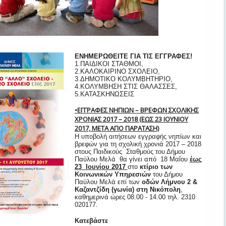
ΕΝΗΜΕΡΩΘΕΙΤΕ ΓΙΑ ΤΙΣ ΕΓΓΡΑΦΕΣ!
1.ΠΑΙΔΙΚΟΙ ΣΤΑΘΜΟΙ,
2.ΚΑΛΟΚΑΙΡΙΝΟ ΣΧΟΛΕΙΟ,
3.ΔΗΜΟΤΙΚΟ ΚΟΛΥΜΒΗΤΗΡΙΟ,
4.ΚΟΛΥΜΒΗΣΗ ΣΤΙΣ ΘΑΛΑΣΣΕΣ,
5.ΚΑΤΑΣΚΗΝΩΣΕΙΣ
•ΕΓΓΡΑΦΕΣ ΝΗΠΙΩΝ – ΒΡΕΦΩΝ ΣΧΟΛΙΚΗΣ
ΧΡΟΝΙΑΣ 2017 – 2018 (ΕΩΣ 23 ΙΟΥΝΙΟΥ
2017, ΜΕΤΑ ΑΠΟ ΠΑΡΑΤΑΣΗ)
Η υποβολή αιτήσεων εγγραφής νηπίων και
βρεφών για τη σχολική χρονιά 2017 – 2018
στους Παιδικούς Σταθμούς του Δήμου
Παύλου Μελά θα γίνει από 18 Μαΐου
έως
23 Ιουνίου 2017
στο
κτίριο των
Κοινωνικών Υπηρεσιών
του Δήμου
Παύλου Μελά επί των
οδών Λήμνου 2 &
Καζαντζίδη (γωνία) στη Νικόπολη
,
καθημερινά ώρες 08.00 - 14.00 τηλ. 2310
020177.
Κατεβάστε