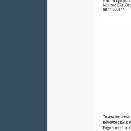
Από το Γραφείο
Νώντας Ελευθερ
6977 360144
Το avatonpress.
Κάνοντας κλικ 
Ευχαριστούμε ε