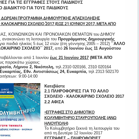
ΙΕΣ ΓΙΑ ΤΙΣ ΕΓΓΡΑΦΕΣ ΣΤΟΥΣ ΠΑΙΔΙΚΟΥΣ
ΠΟ ΔΙΑΔΙΚΤΥΟ ΓΙΑ ΤΟΥΣ ΠΑΙΔΙΚΟΥΣ
 ΤΟ ΔΩΡΕΑΝ ΠΡΟΓΡΑΜΜΑ ΔΗΜΙΟΥΡΓΙΚΗΣ ΑΠΑΣΧΟΛΗΣΗΣ
- ΚΑΛΟΚΑΙΡΙΝΟ ΣΧΟΛΕΙΟ΄΄ 2017 (ΕΩΣ 21 ΙΟΥΝΙΟΥ 2017, ΜΕΤΑ ΑΠΟ
ΙΑΣ, ΚΟΙΝΩΝΙΚΩΝ ΚΑΙ ΠΡΟΝΟΙΑΚΩΝ ΘΕΜΑΤΩΝ του ΔΗΜΟΥ
νακοινώνει τη λειτουργία του
Προγράμματος Δημιουργικής
για παιδιά ηλικίας 5 έως 12 ετών (έτη γέννησης 2005 – 2012)
΄΄ΑΛΛΟ
ΟΚΑΙΡΙΝΟ ΣΧΟΛΕΙΟ΄΄ 2017,
από
26 Ιουνίου έως 11 Αυγούστου
υποβάλλονται από 1 Ιουνίου
έως 21 Ιουνίου 2017
(ΜΕΤΑ ΑΠΟ
υς παρακάτω χώρους:
ρεσία, Λήμνου 2, Νικόπολη,
τηλ.2310 020166, 2310 020164
 Ευκαρπίας, Εθν. Αντιστάσεως 24, Ευκαρπία,
τηλ 2313 502170
ιτήσεων: 9:00-14:00
Κατεβάστε
2.1 ΠΛΗΡΟΦΟΡΙΕΣ ΓΙΑ ΤΟ ΑΛΛΟ
ΣΧΟΛΕΙΟ - ΚΑΛΟΚΑΙΡΙΝΟ ΣΧΟΛΕΙΟ 2017
2.2 ΑΦΙΣΑ
•ΕΓΓΡΑΦΕΣ ΣΤΟ ΔΗΜΟΤΙΚΟ
ΚΟΛΥΜΒΗΤΗΡΙΟ ΣΤΑΥΡΟΥΠΟΛΗΣ (ΑΝΩ
ΗΛΙΟΥΠΟΛΗ)
Το Κολυμβητήριο ξεκινά τη λειτουργία του
από τη Δευτέρα 12 Ιουνίου 2017
ΕΓΓΡΑΦΕΣ – ΠΛΗΡΟΦΟΡΙΕΣ