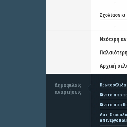
Σχολίασε κι 
Νεότερη α
Παλαιότερ
Αρχική σελ
Δημοφιλείς
Πρωτοσέλιδα
αναρτήσεις
Βίντεο απο τ
Βίντεο απο Κ
Δυτ. Θεσσαλον
απενεργοποίη