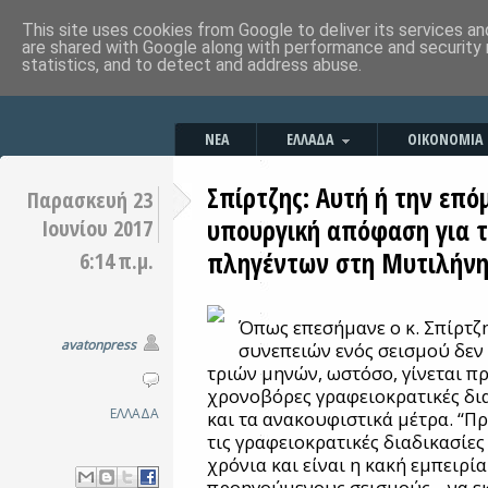
This site uses cookies from Google to deliver its services an
are shared with Google along with performance and security 
statistics, and to detect and address abuse.
ΝΕΑ
ΕΛΛΑΔΑ
ΟΙΚΟΝΟΜΙΑ
Σπίρτζης: Αυτή ή την επό
Παρασκευή 23
υπουργική απόφαση για 
Ιουνίου 2017
πληγέντων στη Μυτιλήν
6:14 π.μ.
Όπως επεσήμανε ο κ. Σπίρτζη
avatonpress
συνεπειών ενός σεισμού δεν 
τριών μηνών, ωστόσο, γίνεται 
χρονοβόρες γραφειοκρατικές δι
ΕΛΛΑΔΑ
και τα ανακουφιστικά μέτρα. “
τις γραφειοκρατικές διαδικασίε
χρόνια και είναι η κακή εμπειρί
προηγούμενους σεισμούς... να 