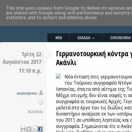
This site uses cookies from Google to deliver its services an
are shared with Google along with performance and security 
statistics, and to detect and address abuse.
ΝΕΑ
ΕΛΛΑΔΑ
ΟΙΚΟΝΟΜΙΑ
Γερμανοτουρκική κόντρα 
Τρίτη 22
Ακάνλι
Αυγούστου 2017
11:10 π.μ.
Νέα ένταση στις γερμανοτουρκ
του Τούρκου συγγραφέα Ντόγκ
Ισπανίας, έπειτα από αίτημα της Το
avatonpress
Μέχρι στιγμής δεν είναι σαφές τι
συγγραφέα οι τουρκικές Αρχές. Γεγο
μελετά στο έργο του τις διώξεις κα
ΚΟΣΜΟΣ
δικαστήριο αναίρεσε εκ των υστέ
του 2011 σε υπόθεση ληστείας και
συγγραφέα. Σημειώνεται ότι ο Ακάνλ