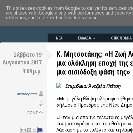
This site uses cookies from Google to deliver its services an
are shared with Google along with performance and security 
statistics, and to detect and address abuse.
ΝΕΑ
ΕΛΛΑΔΑ
ΟΙΚΟΝΟΜΙΑ
Κ. Μητσοτάκης: «Η Ζωή 
Σάββατο 19
μια ολόκληρη εποχή της 
Αυγούστου 2017
μια αισιόδοξη φάση της»
3:09 μ.μ.
Επιμέλεια: Άντζελα Πεΐτση
avatonpress
«Με μεγάλη θλίψη πληροφορήθηκα 
δήλωσε ο Πρόεδρος της Νέας Δημο
ΠΟΛΙΤΙΚΗ
«Ήταν μια από τις τελευταίες μεγά
κινηματογράφου και του θεάτρου»,
Λάσκαρη με το ταλέντο και τη λάμ