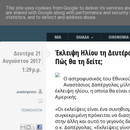
This site uses cookies from Google to deliver its services an
are shared with Google along with performance and security 
statistics, and to detect and address abuse.
ΝΕΑ
ΕΛΛΑΔΑ
ΟΙΚΟΝΟΜΙΑ
Έκλειψη Ηλίου τη Δευτέρα
Δευτέρα 21
Πώς θα τη δείτε;
Αυγούστου 2017
1:29 μ.μ.
Ο αστροφυσικός του Εθνικο
Αναστάσιος Δαπέργολας μίλη
έκλειψη ηλίου, η οποία θα είναι
avatonpress
Αμερικής.
«Οι εκλείψεις είναι ένα συνηθισ
ΤΕΧΝΟΛΟΓΙΑ
συγκεκριμένη πρόκειται να διασχ
στην άλλη και αυτό το γεγονός δ
ο κ. Δαπέργολας. «Εκλείψεις γίν