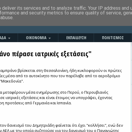
deliver its services and to analyze traffic. Your IP address and
formance and security metrics to ensure quality of service, ge
 abuse.
ΑΔΑ
ΟΙΚΟΝΟΜΙΑ
ΕΚΠΑΙΔΕΥΣΗ
ΠΟΛΙΤΙΣΜΟΣ
άνο πέρασε ιατρικές εξετάσεις"
Σαμπράνο βρίσκεται στη Θεσσαλονίκη, ήδη κυκλοφορούν οι πρώτες
ες μέσα από το αυτοκίνητο που τον παρέλαβε από το αεροδρόμιο
 "Μακεδονία".
α μεταφέρουν μέσα ενημέρωσης στο Περού, ο Περουβιανός
ε ιατρικές εξετάσεις και είναι έτοιμος να υπογράψει, έχοντας
ρη προτάσεις από Γερμανία και Ισπανία.
στον δανεισμό του Δημητριάδη φαίνεται ότι έχει "κολλήσει", ενώ δεν
ην ΑΕΛ με την οποία συζητούσε για τον δανεισμό του ο Παναγιώτης