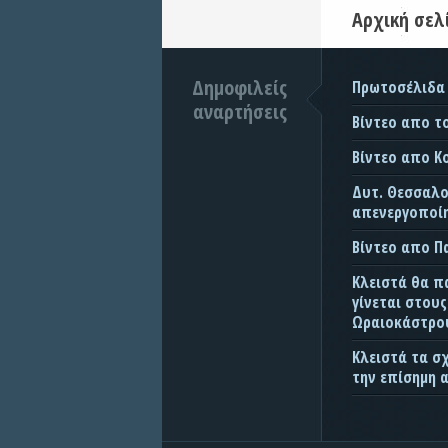
Αρχική σελ
Δημοφιλείς
Πρωτοσέλιδα
αναρτήσεις
Βίντεο απο τ
Βίντεο απο Κ
Δυτ. Θεσσαλον
απενεργοποίη
Βίντεο απο 
Κλειστά θα π
γίνεται στου
Ωραιοκάστρου
Κλειστά τα σ
την επίσημη 