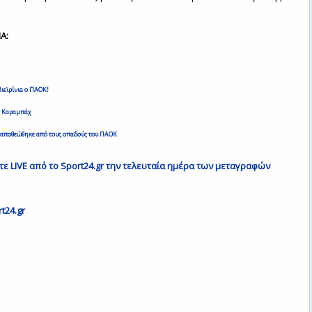
Α:
ιεϊρίνια ο ΠΑΟΚ!
ν Καραμπάχ
ου αποθεώθηκε από τους οπαδούς του ΠΑΟΚ
 LIVE από το Sport24.gr την τελευταία ημέρα των μεταγραφών
t24.gr