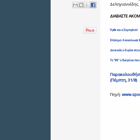
Δεληγιαννίδης.
ΔΙΑΒΑΣΤΕ ΑΚΟΜ
Ήρθε και ο Σαμπράνο!
Επίσημο: Ανακοίνωσε Β
Δανεικός ο Ενρίκε στη
Το "88" ο Βιεϊρίνια π
Παρακολουθήστε
(Πέμπτη, 31/8)
Πηγή:
www.spor