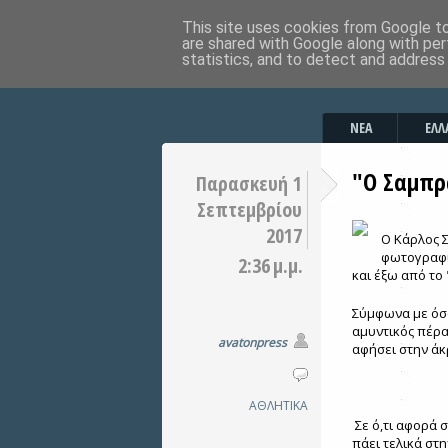
This site uses cookies from Google to 
are shared with Google along with per
statistics, and to detect and address
ΝΕΑ
ΕΛΛ
"Ο Σαμπρ
Παρασκευή 1
Σεπτεμβρίου
2017
Ο Κάρλος 
φωτογραφί
2:36 μ.μ.
και έξω από το
Σύμφωνα με όσ
αμυντικός πέρασ
avatonpress
αφήσει στην άκ
ΑΘΛΗΤΙΚΑ
Σε ό,τι αφορά 
πάει τελικά στ