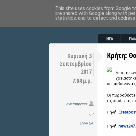
This site uses cookies from Google to 
are shared with Google along with per
statistics, and to detect and address
ΝΕΑ
ΕΛΛ
Κρήτη: Θ
Κυριακή 3
Σεπτεμβρίου
2017
Από τη σύ
χρειάστηκ
7:04 μ.μ.
οι επιβαίνοντες
Οι πυροσβέστες
τις οποίες τις
avatonpress
Πηγή:
Cretapos
ΕΛΛΑΔΑ
Πηγή:
news247.