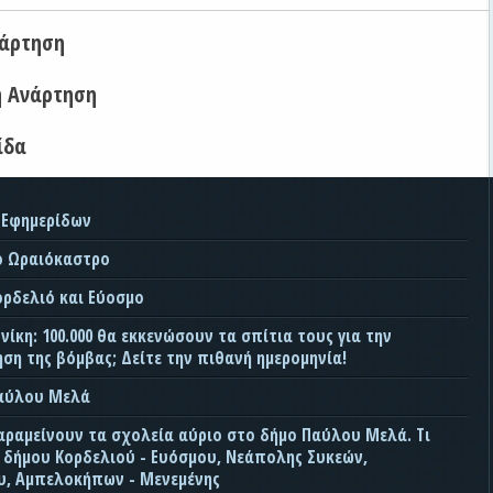
νάρτηση
η Ανάρτηση
ίδα
 Εφημερίδων
ο Ωραιόκαστρο
ορδελιό και Εύοσμο
ίκη: 100.000 θα εκκενώσουν τα σπίτια τους για την
ση της βόμβας; Δείτε την πιθανή ημερομηνία!
Παύλου Μελά
αραμείνουν τα σχολεία αύριο στο δήμο Παύλου Μελά. Τι
ς δήμου Κορδελιού - Ευόσμου, Νεάπολης Συκεών,
, Αμπελοκήπων - Μενεμένης