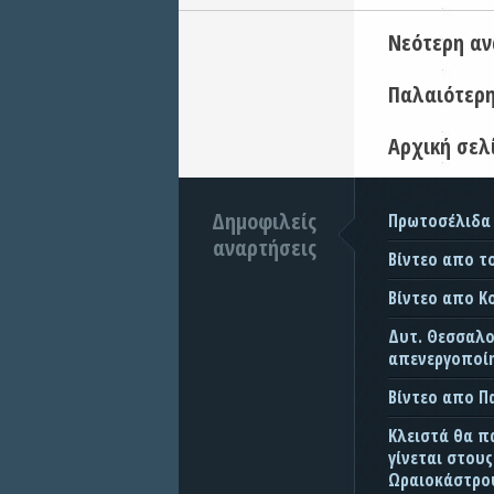
Νεότερη α
Παλαιότερ
Αρχική σελ
Δημοφιλείς
Πρωτοσέλιδα
αναρτήσεις
Βίντεο απο τ
Βίντεο απο Κ
Δυτ. Θεσσαλον
απενεργοποίη
Βίντεο απο 
Κλειστά θα π
γίνεται στου
Ωραιοκάστρου