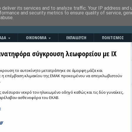
deliver its services and to analyze traffic. Your IP address and
formance and security metrics to ensure quality of service, ge
 abuse.
ΑΔΑ
ΟΙΚΟΝΟΜΙΑ
ΕΚΠΑΙΔΕΥΣΗ
ΠΟΛΙΤΙΣΜΟΣ
ανατηφόρα σύγκρουση λεωφορείου με ΙΧ
γκρουση το αυτοκίνητο μετατράπηκε σε άμορφη μάζα και
ε η επέμβαση κλιμακίου της ΕΜΑΚ προκειμένου να απεγκλωβιστούν
.
 ανέσυραν νεκρό τον ηλικιωμένο οδηγό καθώς και τις δύο γυναίκες,
 παρέλαβαν ασθενοφόρα του ΕΚΑΒ.
t
gr