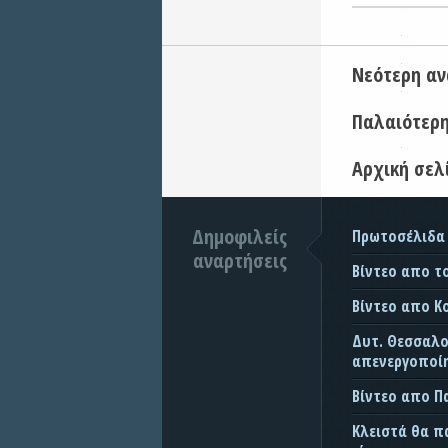
Νεότερη α
Παλαιότερ
Αρχική σελ
Δημοφιλείς
Πρωτοσέλιδα
αναρτήσεις
Βίντεο απο τ
Βίντεο απο Κ
Δυτ. Θεσσαλον
απενεργοποίη
Βίντεο απο 
Κλειστά θα π