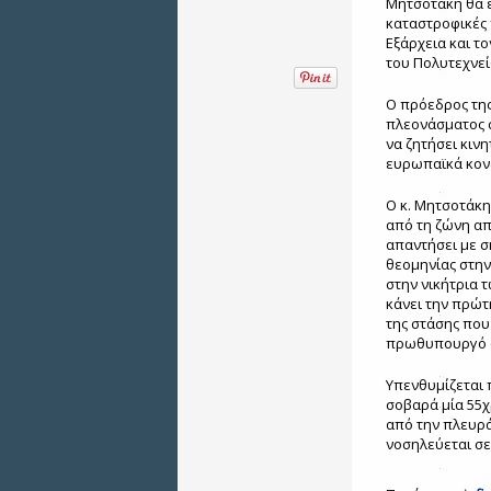
Μητσοτάκη θα εί
καταστροφικές 
Εξάρχεια και τ
του Πολυτεχνεί
Ο πρόεδρος της
πλεονάσματος σ
να ζητήσει κιν
ευρωπαϊκά κον
Ο κ. Μητσοτάκη
από τη ζώνη απ
απαντήσει με σ
θεομηνίας στην
στην νικήτρια 
κάνει την πρώτ
της στάσης που
πρωθυπουργό όσ
Υπενθυμίζεται 
σοβαρά μία 55χ
από την πλευρ
νοσηλεύεται σε