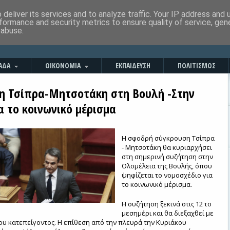
deliver its services and to analyze traffic. Your IP address and
formance and security metrics to ensure quality of service, ge
 abuse.
ΑΔΑ
ΟΙΚΟΝΟΜΙΑ
ΕΚΠΑΙΔΕΥΣΗ
ΠΟΛΙΤΙΣΜΟΣ
η Τσίπρα-Μητσοτάκη στη Βουλή -Στην
α το κοινωνικό μέρισμα
Η σφοδρή σύγκρουση Τσίπρα
- Μητσοτάκη θα κυριαρχήσει
στη σημερινή συζήτηση στην
Ολομέλεια της Βουλής, όπου
ψηφίζεται το νομοσχέδιο για
το κοινωνικό μέρισμα.
Η συζήτηση ξεκινά στις 12 το
μεσημέρι και θα διεξαχθεί με
του κατεπείγοντος. Η επίθεση από την πλευρά την Κυριάκου