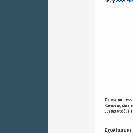
Πηγή:
www.iefi
Το avatonpress.
Κάνοντας κλικ 
Ευχαριστούμε ε
Σχολίασε κι 