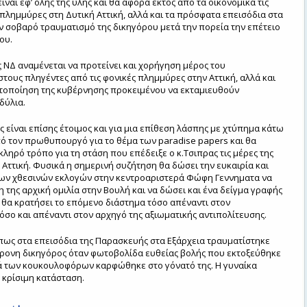
ναι εφ’ όλης της ύλης και θα αφορά εκτός από τα οικονομικά τις
πλημμύρες στη Δυτική Αττική, αλλά και τα πρόσφατα επεισόδια στα
ον σοβαρό τραυματισμό της δικηγόρου μετά την πορεία την επέτειο
ου.
 ΝΔ αναμένεται να προτείνει και χορήγηση μέρος του
τους πληγέντες από τις φονικές πλημμύρες στην Αττική, αλλά και
ητοποίηση της κυβέρνησης προκειμένου να εκταμιευθούν
δύλια.
ς είναι επίσης έτοιμος και για μια επίθεση λάσπης με χτύπημα κάτω
ό τον πρωθυπουργό για το θέμα των paradise papers και θα
κληρό τρόπο για τη στάση που επέδειξε ο κ.Τσιπρας τις μέρες της
 Αττική. Φυσικά η σημερινή συζήτηση θα δώσει την ευκαιρία και
των χθεσινών εκλογών στην κεντροαριστερά Φώφη Γεννηματα να
η της αρχική ομιλία στην Βουλή και να δώσει και ένα δείγμα γραφής
 θα κρατήσει το επόμενο διάστημα τόσο απέναντι στον
ο και απέναντι στον αρχηγό της αξιωματικής αντιπολίτευσης.
πως στα επεισόδια της Παρασκευής στα Εξάρχεια τραυματίστηκε
ρονη δικηγόρος όταν φωτοβολίδα ευθείας βολής που εκτοξεύθηκε
ά των κουκουλοφόρων καρφώθηκε στο γόνατό της. Η γυναίκα
 κρίσιμη κατάσταση.