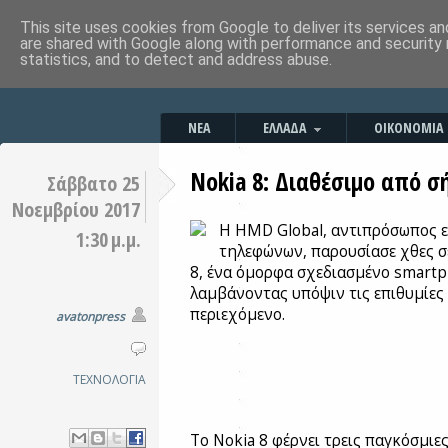
This site uses cookies from Google to deliver its services an
are shared with Google along with performance and security 
statistics, and to detect and address abuse.
ΝΕΑ
ΕΛΛΑΔΑ
ΟΙΚΟΝΟΜΙΑ
Nokia 8: Διαθέσιμο από σ
Σάββατο 25
Νοεμβρίου 2017
Η HMD Global, αντιπρόσωπος ε
1:30 μ.μ.
τηλεφώνων, παρουσίασε χθες σ
8, ένα όμορφα σχεδιασμένο smartp
λαμβάνοντας υπόψιν τις επιθυμίε
περιεχόμενο.
avatonpress
ΤΕΧΝΟΛΟΓΙΑ
Το Nokia 8 φέρνει τρεις παγκόσμιε