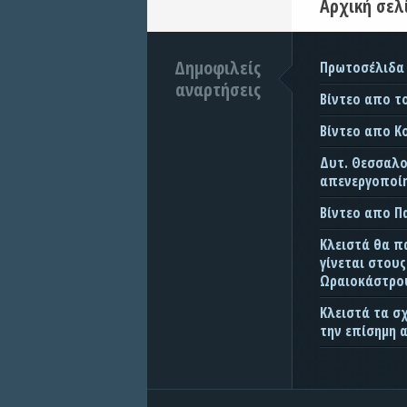
Αρχική σελ
Δημοφιλείς
Πρωτοσέλιδα
αναρτήσεις
Βίντεο απο τ
Βίντεο απο Κ
Δυτ. Θεσσαλον
απενεργοποίη
Βίντεο απο 
Κλειστά θα π
γίνεται στου
Ωραιοκάστρου
Κλειστά τα σ
την επίσημη 