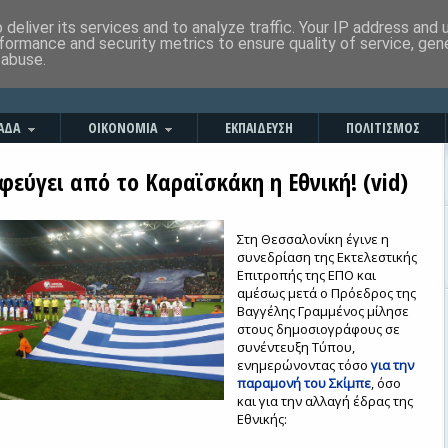
deliver its services and to analyze traffic. Your IP address and
formance and security metrics to ensure quality of service, ge
 abuse.
ΑΔΑ
ΟΙΚΟΝΟΜΙΑ
ΕΚΠΑΙΔΕΥΣΗ
ΠΟΛΙΤΙΣΜΟΣ
φεύγει από το Καραϊσκάκη η Εθνική! (vid)
Στη Θεσσαλονίκη έγινε η
συνεδρίαση της Εκτελεστικής
Επιτροπής της ΕΠΟ και
αμέσως μετά ο Πρόεδρος της
Βαγγέλης Γραμμένος μίλησε
στους δημοσιογράφους σε
συνέντευξη Τύπου,
ενημερώνοντας τόσο
για την
παραμονή του Σκίμπε
, όσο
και για την αλλαγή έδρας της
Εθνικής: