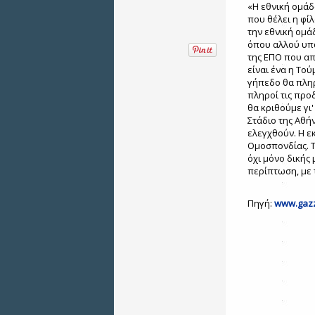
«Η εθνική ομάδα
που θέλει η φί
την εθνική ομά
όπου αλλού υπά
της ΕΠΟ που απ
είναι ένα η Τού
γήπεδο θα πληρ
πληροί τις προ
θα κριθούμε γι'
Στάδιο της Αθή
ελεγχθούν. Η εκ
Ομοσπονδίας. Τ
όχι μόνο δικής
περίπτωση, με 
Πηγή:
www.gazz