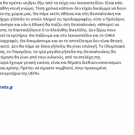
 θα πρέπει να βγει έξω από τα τείχη του λεκανοπεδίου. Είναι κάτι
λαθλη κοινή γνώμη. Τόσα χρόνια κάποιοι δεν είχαν δικαίωμα να δουν
δα της χώρας μας. Θα πάμε εκτός Αθήνας και στη Θεσσαλονίκη και
ρχει γήπεδο το οποίο πληροί τις προδιαγραφές», είπε ο Πρόεδρος
άντησε και εάν η Εθνική θα παίζει στη Θεσσαλονίκη: «Μπορεί να
μπα, το Καυτανζόλγειο ή το Κλεάνθης Βικελίδης. Δεν ξέρω ποιο
οί τα κριτήρια. Θα παίξουμε και στο λεκανοπέδιο και το ΟΑΚΑ
διαγραφές. Θα δοκιμάσουμε και αν το αποτέλεσμα δεν είναι θετικό,
 αυτό. Δεν θα πάμε σε δέκα γήπεδα, θα γίνει επιλογή. Το Ολυμπιακό
νας, το Παγκρήτιο, τα τρία μεγάλα γήπεδα της Θεσσαλονίκης θα
τίμηση θα γίνει από τους ειδικούς, από τα στελέχη της
ώρα έχουμε γενική εικόνα, είναι και θέματα διεθνών κανονισμών
 μας κρίσης. Πρέπει να είμαστε συμβατοί, στην προκειμένη
τα κριτήρια της UEFA».
etta.gr