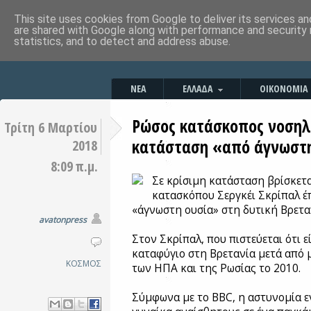
This site uses cookies from Google to deliver its services an
are shared with Google along with performance and security 
statistics, and to detect and address abuse.
ΝΕΑ
ΕΛΛΑΔΑ
ΟΙΚΟΝΟΜΙΑ
Ρώσος κατάσκοπος νοσηλε
Τρίτη 6 Μαρτίου
κατάσταση «από άγνωστ
2018
8:09 π.μ.
Σε κρίσιμη κατάσταση βρίσκετ
κατασκόπου Σεργκέι Σκρίπαλ έπ
«άγνωστη ουσία» στη δυτική Βρετα
avatonpress
Στον Σκρίπαλ, που πιστεύεται ότι ε
καταφύγιο στη Βρετανία μετά από
ΚΟΣΜΟΣ
των ΗΠΑ και της Ρωσίας το 2010.
Σύμφωνα με το BBC, η αστυνομία ε