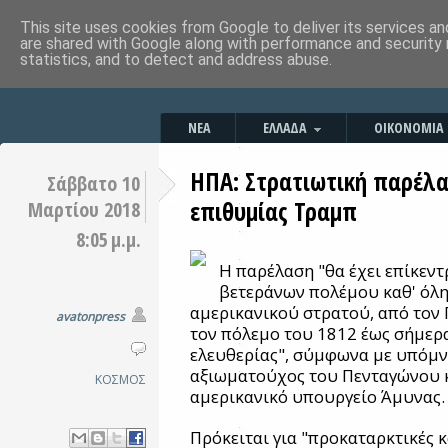
This site uses cookies from Google to deliver its services an
are shared with Google along with performance and security 
statistics, and to detect and address abuse.
ΝΕΑ
ΕΛΛΑΔΑ
ΟΙΚΟΝΟΜΙΑ
ΗΠΑ: Στρατιωτική παρέλα
Σάββατο 10
επιθυμίας Τραμπ
Μαρτίου 2018
8:05 μ.μ.
Η παρέλαση "θα έχει επίκεν
βετεράνων πολέμου καθ' όλη 
αμερικανικού στρατού, από τον 
avatonpress
τον πόλεμο του 1812 έως σήμερα
ελευθερίας", σύμφωνα με υπόμ
αξιωματούχος του Πενταγώνου κ
ΚΟΣΜΟΣ
αμερικανικό υπουργείο Άμυνας.
Πρόκειται για "προκαταρκτικές 