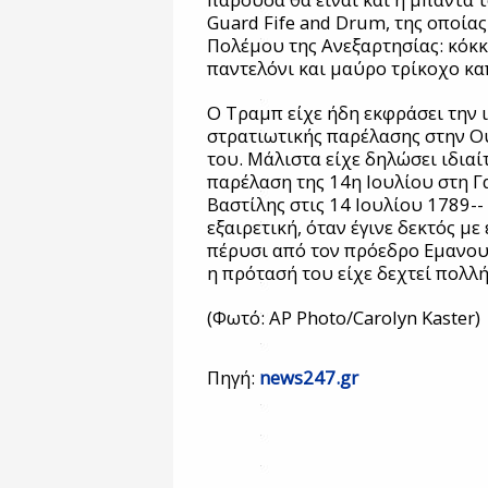
Guard Fife and Drum, της οποία
Πολέμου της Ανεξαρτησίας: κόκκι
παντελόνι και μαύρο τρίκοχο κα
Ο Τραμπ είχε ήδη εκφράσει την ι
στρατιωτικής παρέλασης στην Ο
του. Μάλιστα είχε δηλώσει ιδια
παρέλαση της 14η Ιουλίου στη Γα
Βαστίλης στις 14 Ιουλίου 1789--
εξαιρετική, όταν έγινε δεκτός μ
πέρυσι από τον πρόεδρο Εμανου
η πρότασή του είχε δεχτεί πολλή
(Φωτό: AP Photo/Carolyn Kaster)
Πηγή:
news247.gr