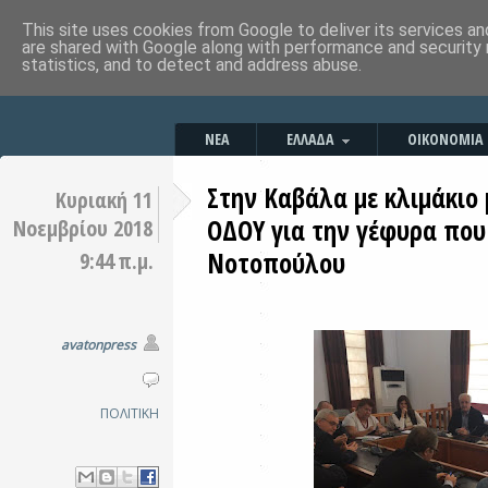
This site uses cookies from Google to deliver its services an
are shared with Google along with performance and security 
statistics, and to detect and address abuse.
ΝΕΑ
ΕΛΛΑΔΑ
ΟΙΚΟΝΟΜΙΑ
Στην Καβάλα με κλιμάκιο
Κυριακή 11
ΟΔΟΥ για την γέφυρα που
Νοεμβρίου 2018
Νοτοπούλου
9:44 π.μ.
avatonpress
ΠΟΛΙΤΙΚΗ