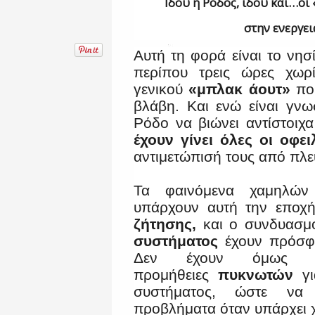
Ιδού η Ρόδος, ιδού και…οι
στην ενεργει
Αυτή τη φορά είναι το νησ
περίπου τρεις ώρες χωρ
γενικού
«μπλακ άουτ»
που
βλάβη. Και ενώ είναι γνω
Ρόδο να βιώνει αντίστοιχ
έχουν γίνει όλες οι οφει
αντιμετώπισή τους από πλ
Τα φαινόμενα χαμηλών
υπάρχουν αυτή την εποχ
ζήτησης,
και ο συνδυασμ
συστήματος
έχουν πρόσφα
Δεν έχουν όμως γί
προμήθειες
πυκνωτών
γι
συστήματος, ώστε να 
προβλήματα όταν υπάρχει 