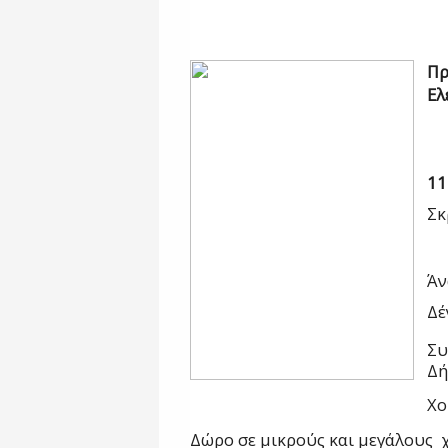
Πρ
Ελ
11
Σκ
Άν
Δ
Συ
Δή
Χο
Δώρο σε μικρούς και μεγάλους 