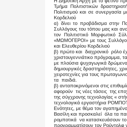
Η Δημοτική Αρχή με το φετινό πρ
Τμήμα Πολιτιστικών δραστηριοτ
Πολιτισμού και σε συνεργασία μ
Κορδελιού
α) δίνει το προβάδισμα στην Π
Συλλόγους του τόπου μας και ανα
τον Πολιτιστικό Μορφωτικό Σύ
«ΜΩΜΟΓΕΡΟΙ» με τους Συλλόγου
και Ελευθερίου Κορδελιού
β) πρώτο και διαχρονικό ρόλο έχ
χριστουγεννιάτικο πρόγραμμα, 
με πλούσια ψυχαγωγικά δρώμενα 
δημιουργικές δραστηριότητες, χρι
χειροτεχνίες για τους πρωταγωνι
τα παιδιά.
β) ανταποκρινόμενοι στις επιθυμ
αφορούν τις νέες τάσεις της επο
της σύγχρονης τεχνολογίας « στή
τεχνολογικά εργαστήρια ΡΟΜΠΟΤΙ
Ενότητες, με θέμα τον αγαπημένο
Βασίλη και προσκαλεί όλα τα παι
ρομποτικά να κατασκευάσουν το 
προγραμματίσουν τον Ρούντολφ για