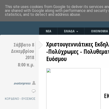
This site uses cookies from Google to deliver its services an
are shared with Google along with performance and security 
statistics, and to detect and address abuse.
ΝΕΑ
ΕΛΛΑΔΑ
ΟΙΚΟΝΟΜΙΑ
Χριστουγεννιάτικες Εκδη
Σάββατο 8
-Πολύχρωμες - Πολυθεματ
Δεκεμβρίου
2018
Ευόσμου
8:00 π.μ.
avatonpress
Χ
Ε
ΚΟΡΔΕΛΙΟ - ΕΥΟΣΜΟΣ