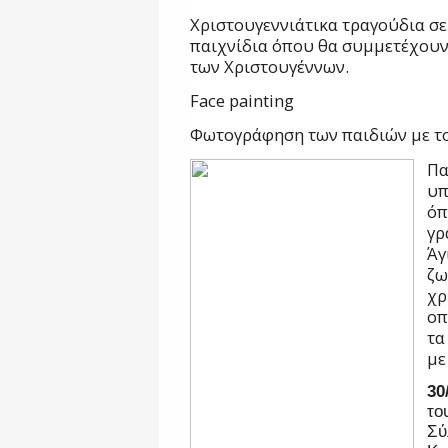
Χριστουγεννιάτικα τραγούδια σ
παιχνίδια όπου θα συμμετέχουν 
των Χριστουγέννων.
Face painting
Φωτογράφηση των παιδιών με το
Πα
υπ
όπ
γρ
Άγ
ζω
χρ
οπ
τα
με
30
το
Σ