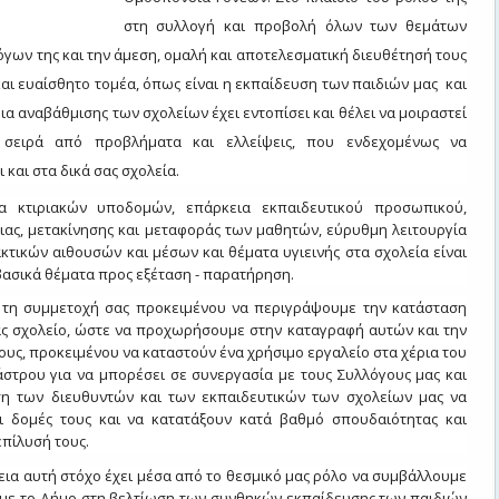
στη συλλογή και προβολή όλων των θεμάτων
γων της και την άμεση, ομαλή και αποτελεσματική διευθέτησή τους
 και ευαίσθητο τομέα, όπως είναι η εκπαίδευση των παιδιών μας και
α αναβάθμισης των σχολείων έχει εντοπίσει και θέλει να μοιραστεί
 σειρά από προβλήματα και ελλείψεις, που ενδεχομένως να
 και στα δικά σας σχολεία.
α κτιριακών υποδομών, επάρκεια εκπαιδευτικού προσωπικού,
ιας, μετακίνησης και μεταφοράς των μαθητών, εύρυθμη λειτουργία
ακτικών αιθουσών και μέσων και θέματα υγιεινής στα σχολεία είναι
βασικά θέματα προς εξέταση - παρατήρηση.
 τη συμμετοχή σας προκειμένου να περιγράψουμε την κατάσταση
σας σχολείο, ώστε να προχωρήσουμε στην καταγραφή αυτών και την
υς, προκειμένου να καταστούν ένα χρήσιμο εργαλείο στα χέρια του
στρου για να μπορέσει σε συνεργασία με τους Συλλόγους μας και
η των διευθυντών και των εκπαιδευτικών των σχολείων μας να
 δομές τους και να κατατάξουν κατά βαθμό σπουδαιότητας και
επίλυσή τους.
ια αυτή στόχο έχει μέσα από το θεσμικό μας ρόλο να συμβάλλουμε
 με το Δήμο στη βελτίωση των συνθηκών εκπαίδευσης των παιδιών