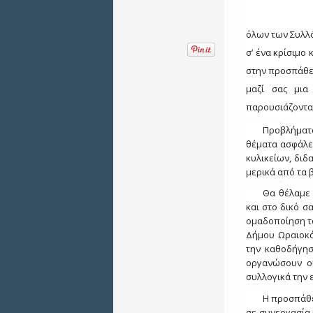
όλων των Συλλό
σ’ ένα κρίσιμο
στην προσπάθει
μαζί σας μια
παρουσιάζονται
Προβλήματ
θέματα ασφάλε
κυλικείων, διδ
μερικά από τα 
Θα θέλαμε
και στο δικό 
ομαδοποίηση το
Δήμου Ωραιοκά
την καθοδήγησ
οργανώσουν οι
συλλογικά την 
Η προσπάθε
σε συνεργασία