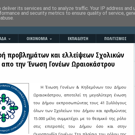
deliver its services and to analyze traffic. Your IP address and
formance and security metrics to ensure quality of service, ge
 abuse.
ΑΔΑ
ΟΙΚΟΝΟΜΙΑ
ΕΚΠΑΙΔΕΥΣΗ
ΠΟΛΙΤΙΣΜΟΣ
ή προβλημάτων και ελλείψεων Σχολικών
απο την Ένωση Γονέων Ωραιοκάστρου
H
Ένωση Γονέων & Κηδεμόνων του Δήμου
Ωραιοκάστρου, αποτελεί τη μεγαλύτερη ένωση
του Δήμου εκπροσωπώντας τους 41 Συλλόγους
όλων των Σχολείων του Δήμου και αριθμώντας
15.000 μέλη συμμετέχει με το θεσμικό της ρόλο
στις επιτροπές του Δήμου όσο και στην
Ομοσπονδία Γονέων. Στο πλαίσιο του ρόλου της