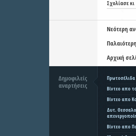
Σχολίασε κι 
Νεότερη α
Παλαιότερ
Αρχική σελ
Δημοφιλείς
Πρωτοσέλιδα
αναρτήσεις
Βίντεο απο τ
Βίντεο απο Κ
Δυτ. Θεσσαλον
απενεργοποίη
Βίντεο απο 