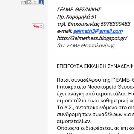
Γ΄ΕΛΜΕ ΘΕΣ/ΝΙΚΗΣ
Πρ. Κορομηλά 51
τηλ. Επικοινωνίας 6978
e-mail:
gelmeth3@gmail.com
http
://3
elmethess
.
blogspot
.
gr
/
fb
:Γ ΕΛΜΕ Θεσσαλονίκης
ΕΠΕΙΓΟΥΣΑ ΕΚΚΛΗΣΗ ΣΥΝΑΔΕΛΦ
Παιδί συναδέλφου της Γ’ ΕΛΜΕ- 
Ιπποκράτειο Νοσοκομείο Θεσσαλ
έχει ανάγκη από αιμοπετάλια. Η 
αιμοπετάλια είναι καθημερινή κ
Το Δ.Σ., ανταποκρινόμενο στο αί
συνδρομή των συναδέλφων για 
αιμοπεταλίων.
Όποιος/α ενδιαφέρεται, ας επικ