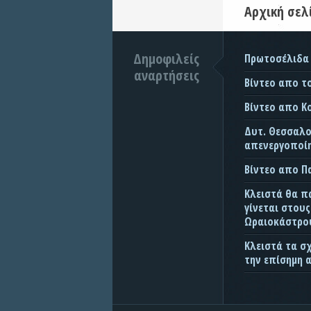
Αρχική σελ
Δημοφιλείς
Πρωτοσέλιδα
αναρτήσεις
Βίντεο απο τ
Βίντεο απο Κ
Δυτ. Θεσσαλον
απενεργοποίη
Βίντεο απο 
Κλειστά θα π
γίνεται στου
Ωραιοκάστρου
Κλειστά τα σ
την επίσημη 