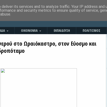
deliver its services and to analyze traffic. Your IP address and
formance and security metrics to ensure quality of service, ge
 abuse.
ΑΔΑ
ΟΙΚΟΝΟΜΙΑ
ΕΚΠΑΙΔΕΥΣΗ
ΠΟΛΙΤΙΣΜΟΣ
νερού στο Ωραιόκαστρο, στον Εύοσμο και
δροπόταμο