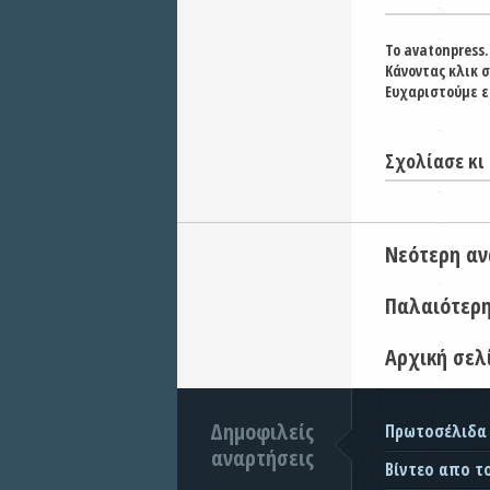
Το avatonpress.
Κάνοντας κλικ 
Ευχαριστούμε ε
Σχολίασε κι 
Νεότερη α
Παλαιότερ
Αρχική σελ
Δημοφιλείς
Πρωτοσέλιδα
αναρτήσεις
Βίντεο απο τ