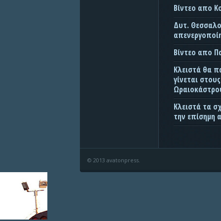
Βίντεο απο Κ
Δυτ. Θεσσαλον
απενεργοποίη
Βίντεο απο 
Κλειστά θα π
γίνεται στου
Ωραιοκάστρου
Κλειστά τα σ
την επίσημη 
© 2013 avatonpress.