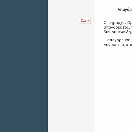
Απαγόρ
Ο  δήμαρχος Ωρ
απαγορεύεται η
διευρυμένο δήμ
Η απαγόρευση ι
Αυγούστου, στις