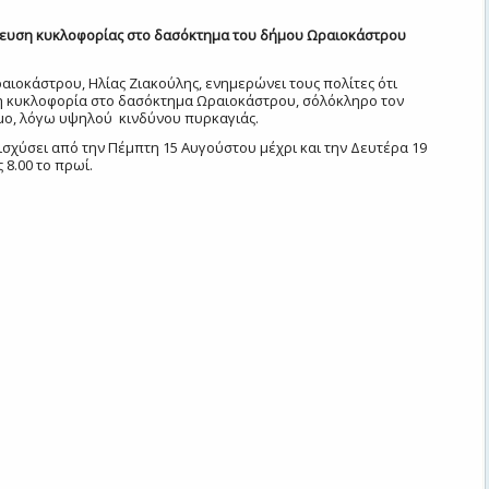
ευση κυκλοφορίας στο δασόκτημα του δήμου Ωραιοκάστρου
αιοκάστρου, Ηλίας Ζιακούλης, ενημερώνει τους πολίτες ότι 
 κυκλοφορία στο δασόκτημα Ωραιοκάστρου, σ΄ολόκληρο τον 
ο, λόγω υψηλού  κινδύνου πυρκαγιάς.
σχύσει από την Πέμπτη 15 Αυγούστου μέχρι και την Δευτέρα 19 
 8.00 το πρωί.