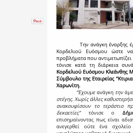
Την ανάγκη έναρξης έ
Κορδελιού Ευόσμου ώστε να
προβλήματα που αντιμετωπίζει 
τόνισε κατά τη διάρκεια συ
Κορδελιού Ευόσμου Κλεάνθης 
Σύμβουλο της Εταιρείας “Κτιρια
Χαρωνίτη.
“Έχουμε
ανάγκη
την
άμε
στέγης. Χωρίς άλλες καθυστερήσε
ανακουφίσουν το τεράστιο π
δεκαετίες”
τόνισε ο
Δήμ
επισημαίνοντας πως είναι αδια
ανεγερθεί ούτε ένα σχολεί