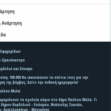
νάρτηση
η Ανάρτηση
ίδα
 Εφημερίδων
ο Ωραιόκαστρο
ορδελιό και Εύοσμο
ίκη: 100.000 θα εκκενώσουν τα σπίτια τους για την
ση της βόμβας; Δείτε την πιθανή ημερομηνία!
Παύλου Μελά
αραμείνουν τα σχολεία αύριο στο δήμο Παύλου Μελά. Τι
ς δήμου Κορδελιού - Ευόσμου, Νεάπολης Συκεών,
, Αμπελοκήπων - Μενεμένης