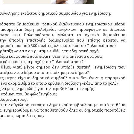
 σύγκλησης εκτάκτου δημοτικού συμβουλίου για ενημέρωση.
ρόσφατο δημοσίευμα
τοπικού διαδικτυακού ενημερωτικού μέσου
ημιουργείται δομή φιλοξενίας ανήλικων προσφύγων σε ιδιωτικό
ντρο του Παλαιοκάστρου. Μάλιστα το σχετικό δημοσίευμα
 την ύπαρξη επιστολής διαμαρτυρίας που επίσης φέρεται να
ισσότεροι από 300 πολίτες, όλοι κάτοικοι του Παλαιοκάστρου.
ράταξη «αν.α.σ.α.» ρωτάμε ευθέως την δημοτική αρχή.
θέμα και φυσικά ποιά είναι η θέση της απέναντι στα όσα
ι κάτοικοι της περιοχής του Παλαιοκάστρου.?¨
 θέμα, γιατί μέχρι σήμερα δεν υπήρξε σχετική
ενημέρωση των
ατάξεων του δήμου από τη διοίκηση του δήμου?
γες μέρες είχαμε δημοτικό συμβούλιο και δεν έγινε η παραμικρή
ένα ακόμα θέμα το οποίο κρύβει η διοίκηση «κάτω από το χαλί;»
ς να μας ενημερώσει για την ακριβή θέση της δομής;
 ατόμων που θα φιλοξενηθούν;
ιλοξενίας τους ;
α την σύγκληση έκτακτου δημοτικού συμβουλίου με αυτό το θέμα
α ενημερωθούμε, να τοποθετηθούν όλες οι δημοτικές παρατάξεις
με τους συμπολίτες μας.