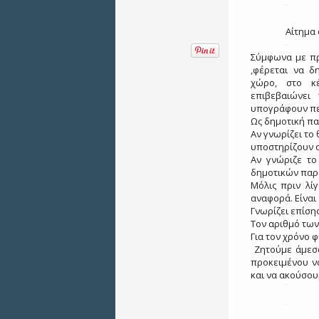
Αίτημα
Σύμφωνα με π
,φέρεται να δ
χώρο, στο κέ
επιβεβαιώνει
υπογράφουν περ
Ως δημοτική πα
Αν γνωρίζει το 
υποστηρίζουν ο
Αν γνώριζε το
δημοτικών παρ
Μόλις πριν λί
αναφορά. Είναι
Γνωρίζει επίση
Τον αριθμό των
Για τον χρόνο φ
Ζητούμε άμεσ
προκειμένου ν
και να ακούσου