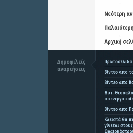
Νεότερη α
Παλαιότερ
Αρχική σελ
Δημοφιλείς
Πρωτοσέλιδα
αναρτήσεις
Βίντεο απο τ
Βίντεο απο Κ
Δυτ. Θεσσαλον
απενεργοποίη
Βίντεο απο 
Κλειστά θα π
γίνεται στου
Ωραιοκάστρου