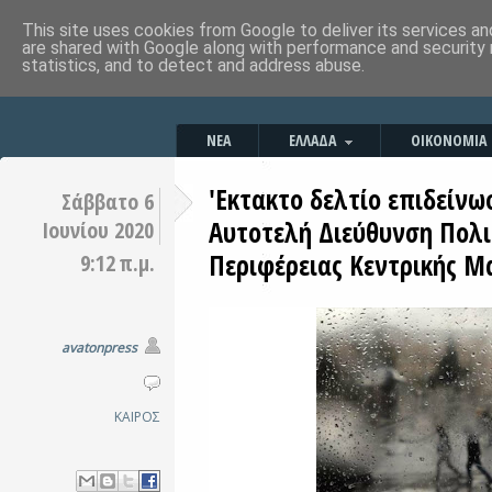
This site uses cookies from Google to deliver its services an
are shared with Google along with performance and security 
statistics, and to detect and address abuse.
ΝΕΑ
ΕΛΛΑΔΑ
ΟΙΚΟΝΟΜΙΑ
'Eκτακτο δελτίο επιδείνω
Σάββατο 6
Αυτοτελή Διεύθυνση Πολι
Ιουνίου 2020
Περιφέρειας Κεντρικής Μ
9:12 π.μ.
avatonpress
ΚΑΙΡΟΣ