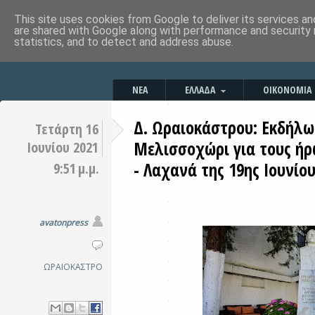
This site uses cookies from Google to deliver its services an
are shared with Google along with performance and security 
statistics, and to detect and address abuse.
ΝΕΑ
ΕΛΛΑΔΑ
ΟΙΚΟΝΟΜΙΑ
Δ. Ωραιοκάστρου: Εκδήλω
Τετάρτη 16
Μελισσοχώρι για τους ήρ
Ιουνίου 2021
- Λαχανά της 19ης Ιουνίου
9:51 μ.μ.
avatonpress
ΩΡΑΙΟΚΑΣΤΡΟ