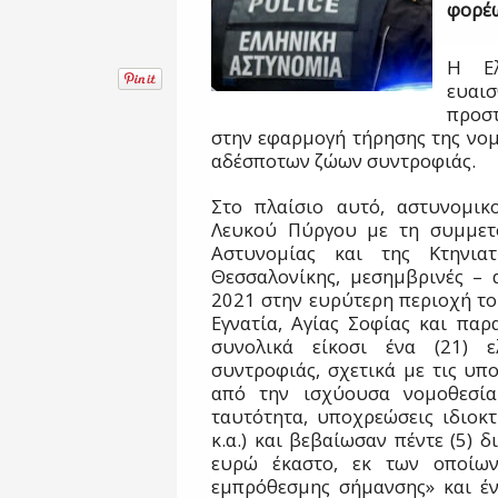
φορέ
Η Ελ
ευαι
προστ
στην εφαρμογή τήρησης της νομ
αδέσποτων ζώων συντροφιάς.
Στο πλαίσιο αυτό, αστυνομικ
Λευκού Πύργου με τη συμμετ
Αστυνομίας και της Κτηνια
Θεσσαλονίκης, μεσημβρινές – 
2021 στην ευρύτερη περιοχή το
Εγνατία, Αγίας Σοφίας και παρ
συνολικά είκοσι ένα (21) ε
συντροφιάς, σχετικά με τις υπ
από την ισχύουσα νομοθεσία 
ταυτότητα, υποχρεώσεις ιδιοκ
κ.α.) και βεβαίωσαν πέντε (5) 
ευρώ έκαστο, εκ των οποίων
εμπρόθεσμης σήμανσης» και έν