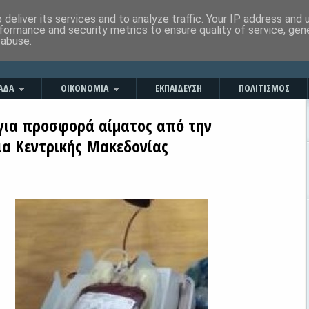
deliver its services and to analyze traffic. Your IP address and
formance and security metrics to ensure quality of service, ge
 abuse.
ΑΔΑ
ΟΙΚΟΝΟΜΙΑ
ΕΚΠΑΙΔΕΥΣΗ
ΠΟΛΙΤΙΣΜΟΣ
για προσφορά αίματος από την
ια Κεντρικής Μακεδονίας