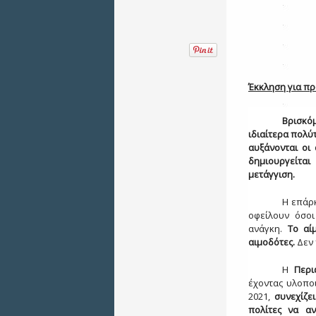
Έκκληση για πρ
Βρισκόμ
ιδιαίτερα πολύ
αυξάνονται οι
δημιουργείτα
μετάγγιση.
Η επάρκ
οφείλουν όσο
ανάγκη.
Το αί
αιμοδότες.
Δεν 
Η
Περι
έχοντας υλοπο
2021,
συνεχίζε
πολίτες να α