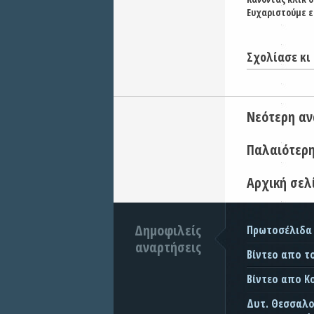
Ευχαριστούμε ε
Σχολίασε κι 
Νεότερη α
Παλαιότερ
Αρχική σελ
Δημοφιλείς
Πρωτοσέλιδα
αναρτήσεις
Βίντεο απο τ
Βίντεο απο Κ
Δυτ. Θεσσαλον