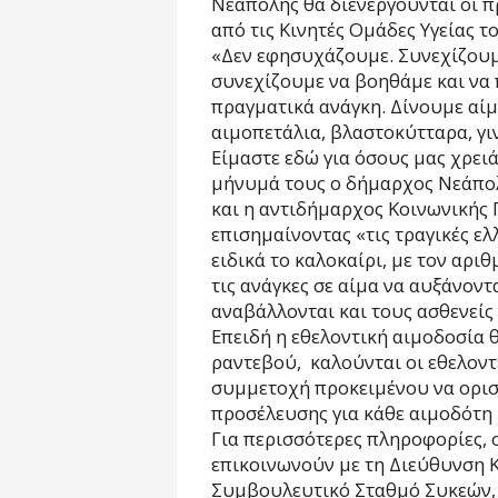
Νεάπολης θα διενεργούνται οι πρ
από τις Κινητές Ομάδες Υγείας τ
«Δεν εφησυχάζουμε. Συνεχίζουμ
συνεχίζουμε να βοηθάμε και να
πραγματικά ανάγκη. Δίνουμε αίμ
αιμοπετάλια, βλαστοκύτταρα, γ
Είμαστε εδώ για όσους μας χρει
μήνυμά τους ο δήμαρχος Νεάπο
και η αντιδήμαρχος Κοινωνικής 
επισημαίνοντας «τις τραγικές ε
ειδικά το καλοκαίρι, με τον αρι
τις ανάγκες σε αίμα να αυξάνοντα
αναβάλλονται και τους ασθενείς
Επειδή η εθελοντική αιμοδοσία 
ραντεβού, καλούνται οι εθελοντ
συμμετοχή προκειμένου να οριστ
προσέλευσης για κάθε αιμοδότη 
Για περισσότερες πληροφορίες, 
επικοινωνούν με τη Διεύθυνση Κ
Συμβουλευτικό Σταθμό Συκεών,