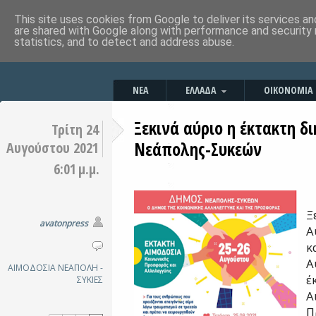
This site uses cookies from Google to deliver its services an
are shared with Google along with performance and security 
statistics, and to detect and address abuse.
ΝΕΑ
ΕΛΛΑΔΑ
ΟΙΚΟΝΟΜΙΑ
Ξεκινά αύριο η έκτακτη δ
Τρίτη 24
Νεάπολης-Συκεών
Αυγούστου 2021
6:01 μ.μ.
Ξ
avatonpress
Α
κ
Α
ΑΙΜΟΔΟΣΙΑ
ΝΕΑΠΟΛΗ -
έ
ΣΥΚΙΕΣ
Α
Π