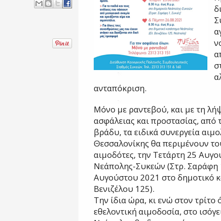
δ
Σ
α
ν
α
σ
α
ανταπόκριση.
Mόνο με ραντεβού, και με τη λ
ασφάλειας και προστασίας, από τι
βράδυ, τα ειδικά συνεργεία αιμ
Θεσσαλονίκης θα περιμένουν του
αιμοδότες, την Τετάρτη 25 Αυγ
Νεάπολης-Συκεών (Στρ. Σαράφη 1
Αυγούστου 2021 στο δημοτικό κ
Βενιζέλου 125).
Την ίδια ώρα, κι ενώ στον τρίτο
εθελοντική αιμοδοσία, στο ισόγ