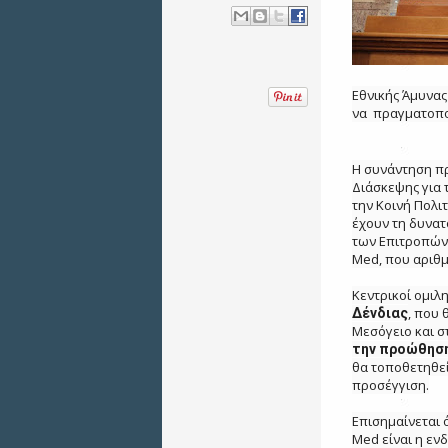
Εθνικής Άμυνας
να πραγματοπο
Η συνάντηση πρ
Διάσκεψης για 
την Κοινή Πολι
έχουν τη δυνατ
των Επιτροπών
Med, που αριθ
Κεντρικοί ομιλ
, που
Δένδιας
Μεσόγειο και σ
την προώθηση
θα τοποθετηθε
προσέγγιση.
Επισημαίνεται 
Med είναι η εν