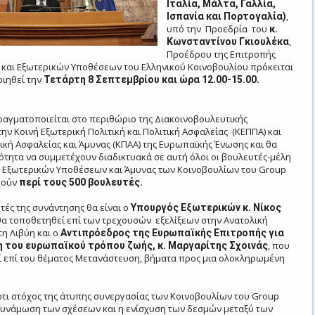
Ιταλία, Μάλτα, Γαλλία,
,
Ισπανία και Πορτογαλία)
υπό την Προεδρία του
κ.
,
Κωνσταντίνου Γκιουλέκα
Προέδρου της Επιτροπής
 και Εξωτερικών Υποθέσεων του Ελληνικού Κοινοβουλίου πρόκειται
ιηθεί την
Τετάρτη 8 Σεπτεμβρίου και ώρα 12.00-15.00.
αγματοποιείται στο περιθώριο της Διακοινοβουλευτικής
την Κοινή Εξωτερική Πολιτική και Πολιτική Ασφαλείας (ΚΕΠΠΑ) και
τική Ασφαλείας και Άμυνας (ΚΠΑΑ) της Ευρωπαϊκής Ένωσης και θα
ότητα να συμμετέχουν διαδικτυακά σε αυτή όλοι οι βουλευτές-μέλη
 Εξωτερικών Υποθέσεων και Άμυνας των Κοινοβουλίων του Group
μούν
περί τους 500 βουλευτές.
ητές της συνάντησης θα είναι ο
Υπουργός Εξωτερικών κ. Νίκος
 θα τοποθετηθεί επί των τρεχουσών εξελίξεων στην Ανατολική
τη Λιβύη και ο
Αντιπρόεδρος της Ευρωπαϊκής Επιτροπής για
, που
 του ευρωπαϊκού τρόπου ζωής, κ. Μαργαρίτης Σχοινάς
ί επί του θέματος Μετανάστευση, βήματα προς μια ολοκληρωμένη
ότι στόχος της άτυπης συνεργασίας των Κοινοβουλίων του Group
δυνάμωση των σχέσεων και η ενίσχυση των δεσμών μεταξύ των