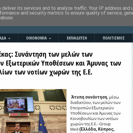
deliver its services and to analyze traffic. Your IP address and
formance and security metrics to ensure quality of service, ge
 abuse.
ΑΔΑ
ΟΙΚΟΝΟΜΙΑ
ΕΚΠΑΙΔΕΥΣΗ
ΠΟΛΙΤΙΣΜΟΣ
λέκας: Συνάντηση των μελών των
ν Εξωτερικών Υποθέσεων και Άμυνας των
λίων των νοτίων χωρών της Ε.Ε.
, μέσω
Άτυπη συνάντηση
διαδικτύου, των μελών των
Επιτροπών Εξωτερικών
Υποθέσεων και Άμυνας των
Κοινοβουλίων των νοτίων
χωρών της Ε.Ε.- Group
Med
(Ελλάδα, Κύπρος,