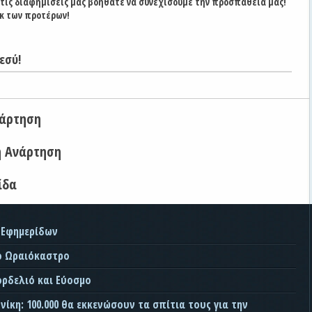
στις διαφημίσεις μας βοηθάτε να συνεχίσουμε την προσπάθειά μας!
κ των προτέρων!
εσύ!
νάρτηση
η Ανάρτηση
ίδα
 Εφημερίδων
ο Ωραιόκαστρο
ορδελιό και Εύοσμο
ίκη: 100.000 θα εκκενώσουν τα σπίτια τους για την