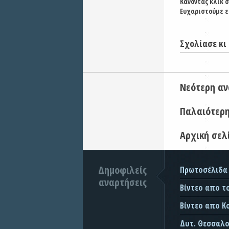
Κάνοντας κλικ 
Ευχαριστούμε ε
Σχολίασε κι 
Νεότερη α
Παλαιότερ
Αρχική σελ
Δημοφιλείς
Πρωτοσέλιδα
αναρτήσεις
Βίντεο απο τ
Βίντεο απο Κ
Δυτ. Θεσσαλον