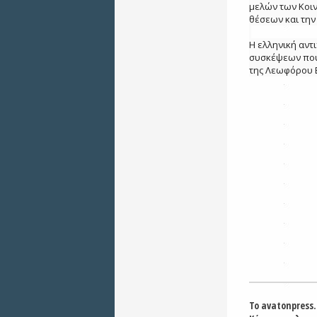
μελών των Κοιν
θέσεων και τη
Η ελληνική αντ
συσκέψεων που 
της Λεωφόρου Β
Το avatonpress.