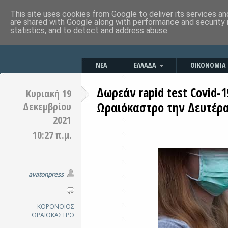
This site uses cookies from Google to deliver its services an
are shared with Google along with performance and security 
statistics, and to detect and address abuse.
ΝΕΑ
ΕΛΛΑΔΑ
ΟΙΚΟΝΟΜΙΑ
Δωρεάν rapid test Covid-1
Κυριακή 19
Ωραιόκαστρο την Δευτέρα
Δεκεμβρίου
2021
10:27 π.μ.
avatonpress
ΚΟΡΟΝΟΙΟΣ
ΩΡΑΙΟΚΑΣΤΡΟ