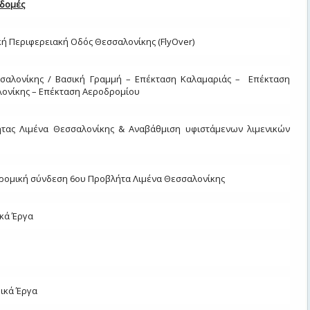
οδομές
κή Περιφερειακή Οδός Θεσσαλονίκης (FlyOver)
αλονίκης / Βασική Γραμμή – Επέκταση Καλαμαριάς – Επέκταση
λονίκης – Επέκταση Αεροδρομίου
τας Λιμένα Θεσσαλονίκης & Αναβάθμιση υφιστάμενων λιμενικών
ρομική σύνδεση 6ου Προβλήτα Λιμένα Θεσσαλονίκης
κά Έργα
ικά Έργα