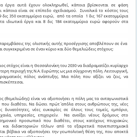
τα έργα αυτά έχουν ολοκληρωθεί, κάποια βρίσκονται σε φάση
αι κάποια είναι σε επίπεδο σχεδιασμού. Συνολικά το κόστος τους
9 δις 350 εκατομμύρια ευρώ, από τα οποία 1 δις 167 εκατομμύρια
α ιδιωτικά έργα και 8 δις 184 εκατομμύρια ευρώ αφορούν στα
 παρεμβάσεις της ολιστικής αυτής προσέγγισης αποβλέπουν σε ένα
αι συγκεκριμένα σε έναν κύριο και δύο θεμελιώδεις στόχους:
ιος στόχος είναι η Θεσσαλονίκη του 2030 να διαδραματίζει κυρίαρχο
τερη περιοχή της Ν.Α. Ευρώπης ως μια σύγχρονη πόλη. Λειτουργική,
ραγματικός πόλος ανάπτυξης. Μια πόλη που αξίζει να ζεις, να
επισκέπτεσαι.
ς (θεμελιώδης) είναι να αξιοποιήσει η πόλη μας τα ανταγωνιστικά
 που διαθέτει. Να δώσει πρώτ΄ απ΄όλα στους ανθρώπους της, νέες
ες δυνατότητες, νέες ευκαιρίες σε όλους τους τομείς, εμπόριο,
ηχανία, υπηρεσίες, επιχειρείν. Να ανοίξει νέους δρόμους στο
τημονικό προσωπικό που διαθέτει, στους κατόχους πτυχιακών,
 και διδακτορικών τίτλων από τα εξαιρετικά πανεπιστημιακά
Και βέβαια να αξιοποιήσει την γεωπολιτική θέση της, που αποκτά