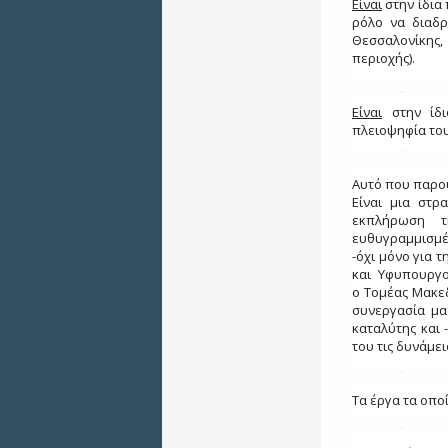
Είναι
στην ίδια
ρόλο να διαδρ
Θεσσαλονίκης,
περιοχής).
Είναι
στην ίδι
πλειοψηφία του
Αυτό που παρου
Είναι μια στρ
εκπλήρωση τ
ευθυγραμμισμέν
-όχι μόνο για 
και Υφυπουργοί,
ο Τομέας Μακε
συνεργασία μα
καταλύτης και 
του τις δυνάμει
Τα έργα τα οποί