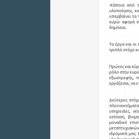
-Κάποια από 
υλοποίησης, κ
υπερβαίνει τα 
ευρώ αφορά στ
δημόσια.
Τα έργα και οι
τριπλό στόχο κ
Πρώτος και κύρ
ρόλο στην ευρύ
εξωστρεφής, π
εργάζεσαι, να 
Δεύτερος στόχο
πλεονεκτήματα
υπηρεσίες, νέ
εστίαση, βιομ
μοναδικό επισ
μεταπτυχιακών
ιδρύματά μας: 