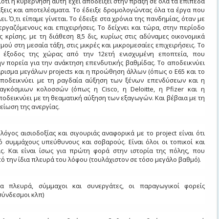
διότι η κυβέρνηση αυτή έχει αποδείξει στην πράξη σε όλα τα επίπεδα
άξεις και αποτελέσματα. Το έδειξε δρομολογώντας όλα τα έργα που
ει. Ό,τι είπαμε γίνεται. Το έδειξε στα χρόνια της πανδημίας, όταν με
 εργαζόμενους και επιχειρήσεις. Το δείχνει και τώρα, στην περίοδο
ς κρίσης. με τη διάθεση 8,5 δις, κυρίως στις αδύναμες οικονομικά
ού στη μεσαία τάξη, στις μικρές και μικρομεσαίες επιχειρήσεις. Το
η έξοδος της χώρας από την 12ετή ενισχυμένη εποπτεία, που
ν πορεία για την ανάκτηση επενδυτικής βαθμίδας. Το αποδεικνύει
ρισμα μεγάλων projects και η προώθηση άλλων (όπως ο E65 και το
 αποδεικνύει με τη ραγδαία αύξηση των ξένων επενδύσεων και η
γκόσμιων κολοσσών (όπως η Cisco, η Deloitte, η Pfizer και η
 αποδεικνύει με τη θεαματική αύξηση των εξαγωγών. Και βέβαια με τη
είωση της ανεργίας.
λόγος αισιοδοξίας και σιγουριάς αναφορικά με το project είναι ότι
ό συμμάχους υπεύθυνους και σοβαρούς. Είναι όλοι οι τοπικοί και
ίς. Και είναι ίσως για πρώτη φορά στην ιστορία της πόλης, που
πό την ίδια πλευρά του λόφου (τουλάχιστον σε τόσο μεγάλο βαθμό).
α πλευρά, σύμμαχοι και συνεργάτες, οι παραγωγικοί φορείς
σύνδεσμοι κλπ)