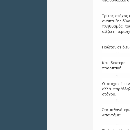
νέα δυναμική σ
Τρίτος στόχος 
ανάπτυξης δίνο
πληθυσμός του
αξίζει η περιοχ
Πρώτον σε ό,τι
Και δεύτερο 
προοπτική.
Ο στόχος 1 εί
αλλά παράλλη
στόχου.
Στο πιθανό ερώ
Απαντάμε: