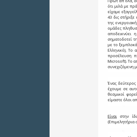
Πρώτ΄ απ΄ όλα, 
ότι μιλά με πρ
είχαμε εξαγγείλ
43 δις στήριξε
της ενεργειακή
ομάδες πληθυσμ
αποδεικνύει 
σηματοδοτεί τη
με το ξεμπλοκά
Ελληνικό), Το
προσέλευση πα
Microsoft). Το
συνεχιζόμενη μ
Ένας δεύτερος 
έχουμε σε αυτ
θεσμικοί φορε
είμαστε όλοι α
Είναι
στην ίδι
(Επιμελητήρια 