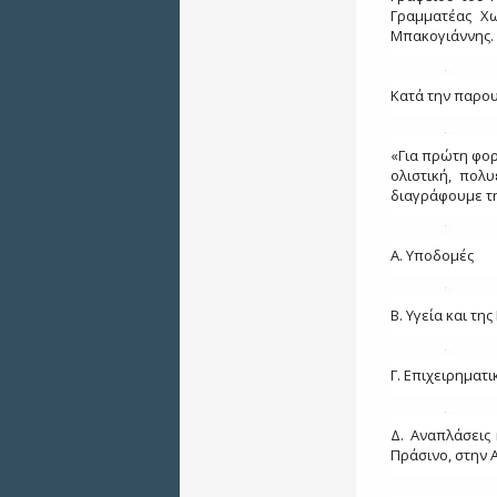
Γραμματέας Χω
Μπακογιάννης.
Κατά την παρου
«Για πρώτη φορ
ολιστική, πολ
διαγράφουμε τη
Α. Υποδομές
Β. Υγεία και τη
Γ. Επιχειρηματ
Δ.
A
ναπλάσεις 
Πράσινο, στην 