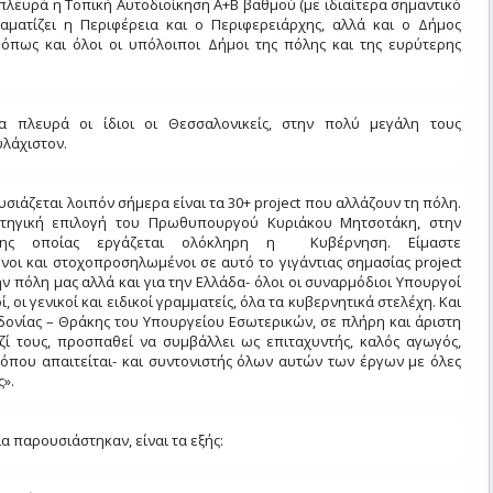
 πλευρά η Τοπική Αυτοδιοίκηση Α+Β βαθμού (με ιδιαίτερα σημαντικό
αματίζει η Περιφέρεια και ο Περιφερειάρχης, αλλά και ο Δήμος
 όπως και όλοι οι υπόλοιποι Δήμοι της πόλης και της ευρύτερης
α πλευρά οι ίδιοι οι Θεσσαλονικείς, στην πολύ μεγάλη τους
λάχιστον.
σιάζεται λοιπόν σήμερα είναι τα 30+ project που αλλάζουν τη πόλη.
ατηγική επιλογή του Πρωθυπουργού Κυριάκου Μητσοτάκη, στην
ης οποίας εργάζεται ολόκληρη η Κυβέρνηση. Είμαστε
οι και στοχοπροσηλωμένοι σε αυτό το γιγάντιας σημασίας project
την πόλη μας αλλά και για την Ελλάδα- όλοι οι συναρμόδιοι Υπουργοί
 οι γενικοί και ειδικοί γραμματείς, όλα τα κυβερνητικά στελέχη. Και
δονίας – Θράκης του Υπουργείου Εσωτερικών, σε πλήρη και άριστη
ζί τους, προσπαθεί να συμβάλλει ως επιταχυντής, καλός αγωγός,
-όπου απαιτείται- και συντονιστής όλων αυτών των έργων με όλες
ς».
α παρουσιάστηκαν, είναι τα εξής: