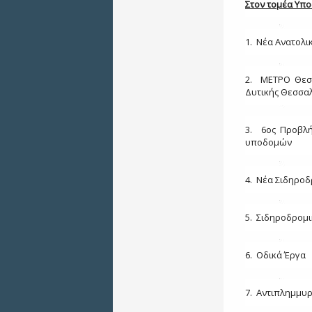
Στον τομέα Υπ
1.
Νέα Ανατολι
2.
ΜΕΤΡΟ Θεσσ
Δυτικής Θεσσα
3.
6ος Προβλή
υποδομών
4.
Νέα Σιδηροδ
5.
Σιδηροδρομι
6.
Οδικά Έργα
7.
Αντιπλημμυρ