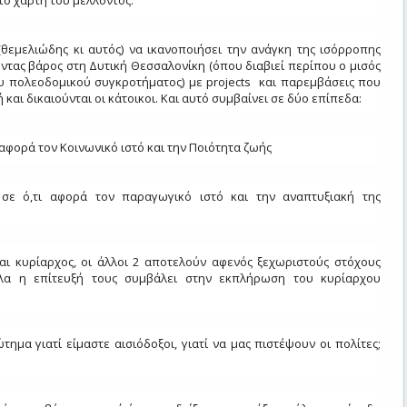
το χάρτη του μέλλοντος.
(θεμελιώδης κι αυτός) να ικανοποιήσει την ανάγκη της ισόρροπης
ντας βάρος στη Δυτική Θεσσαλονίκη (όπου διαβιεί περίπου ο μισός
 πολεοδομικού συγκροτήματος) με projects και παρεμβάσεις που
ή και δικαιούνται οι κάτοικοι. Και αυτό συμβαίνει σε δύο επίπεδα:
 αφορά τον Κοινωνικό ιστό και την Ποιότητα ζωής
σε ό,τι αφορά τον παραγωγικό ιστό και την αναπτυξιακή της
ναι κυρίαρχος, οι άλλοι 2 αποτελούν αφενός ξεχωριστούς στόχους
λα η επίτευξή τους συμβάλει στην εκπλήρωση του κυρίαρχου
τημα γιατί είμαστε αισιόδοξοι, γιατί να μας πιστέψουν οι πολίτες;