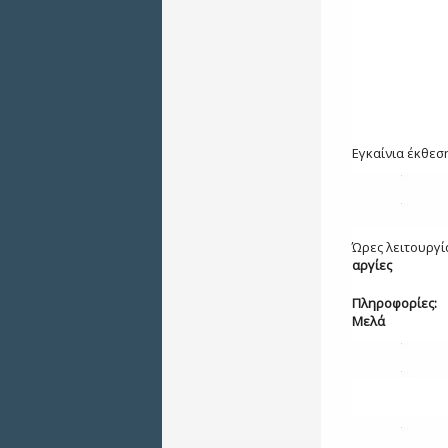
Εγκαίνια έκθ
Ώρες λειτουργ
αρ
Πληροφο
Μελά