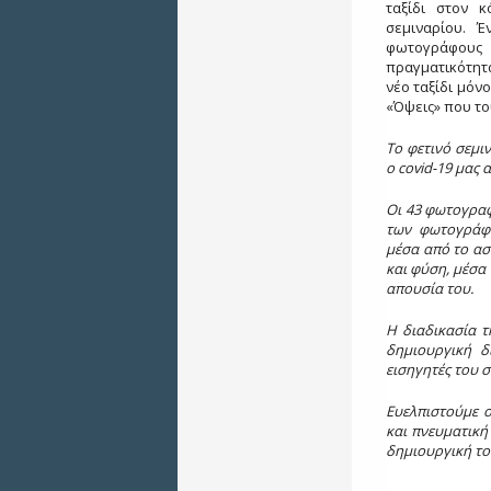
ταξίδι στον 
σεμιναρίου. Έ
φωτογράφους
πραγματικότητ
νέο ταξίδι μόν
«Όψεις» που το
Το φετινό σεμι
ο
covid-19
μας 
Οι 43 φωτογραφί
των φωτογράφω
μέσα από το ασ
και φύση, μέσα
απουσία του.
Η διαδικασία 
δημιουργική δ
εισηγητές του σ
Ευελπιστούμε 
και πνευματική
δημιουργική το