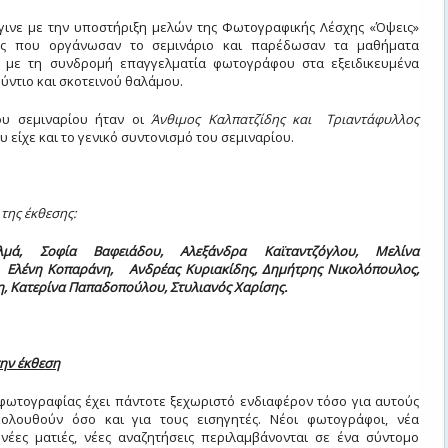
έγινε με την υποστήριξη μελών της Φωτογραφικής Λέσχης «Όψεις»
ς που οργάνωσαν το σεμινάριο και παρέδωσαν τα μαθήματα
ι με τη συνδρομή επαγγελματία φωτογράφου στα εξειδικευμένα
ύντιο και σκοτεινού θαλάμου.
ου σεμιναρίου ήταν οι
Άνθιμος Καλπατζίδης και Τριαντάφυλλος
 είχε και το γενικό συντονισμό του σεμιναρίου.
της έκθεσης:
λμά, Σοφία Βαφειάδου, Αλεξάνδρα Καϊταντζόγλου, Μελίνα
 Ελένη Κοπαράνη, Ανδρέας Κυριακίδης, Δημήτρης Νικολόπουλος,
, Κατερίνα Παπαδοπούλου, Στυλιανός Χαρίσης.
την έκθεση
 φωτογραφίας έχει πάντοτε ξεχωριστό ενδιαφέρον τόσο για αυτούς
ολουθούν όσο και για τους εισηγητές. Νέοι φωτογράφοι, νέα
 νέες ματιές, νέες αναζητήσεις περιλαμβάνονται σε ένα σύντομο