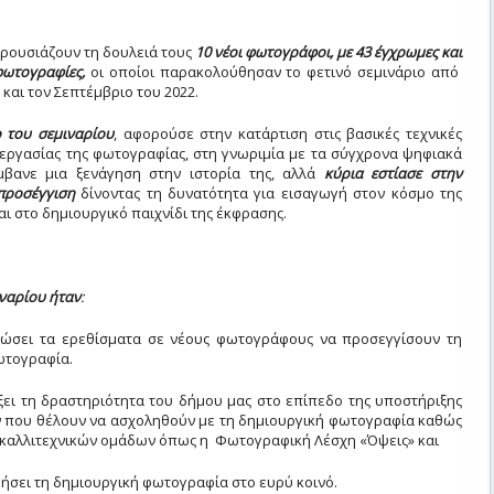
ρουσιάζουν τη δουλειά τους
10 νέοι φωτογράφοι, με 43 έγχρωμες και
φωτογραφίες,
οι οποίοι παρακολούθησαν το φετινό σεμινάριο από
 και τον Σεπτέμβριο του 2022.
ο του σεμιναρίου
, αφορούσε στην κατάρτιση στις βασικές τεχνικές
ξεργασίας της φωτογραφίας, στη γνωριμία με τα σύγχρονα ψηφιακά
μβανε μια ξενάγηση στην ιστορία της, αλλά
κύρια εστίασε στην
προσέγγιση
δίνοντας τη δυνατότητα για εισαγωγή στον κόσμο της
ι στο δημιουργικό παιχνίδι της έκφρασης.
ιναρίου ήταν
:
ώσει τα ερεθίσματα σε νέους φωτογράφους να προσεγγίσουν τη
ωτογραφία.
ξει τη δραστηριότητα του δήμου μας στο επίπεδο της υποστήριξης
που θέλουν να ασχοληθούν με τη δημιουργική φωτογραφία καθώς
ο καλλιτεχνικών ομάδων όπως η Φωτογραφική Λέσχη «Όψεις» και
σει τη δημιουργική φωτογραφία στο ευρύ κοινό.