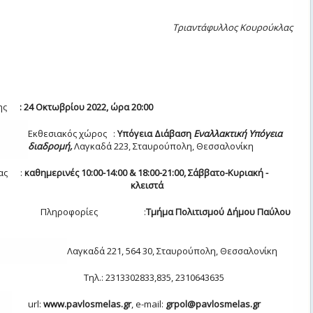
Τριαντάφυλλος Κουρούκλας
εσης
:
24 Οκτωβρίου 20
2
2, ώρα 20:00
Εκθεσιακός χώρος :
Υπόγεια Διάβαση
Εναλλακτική Υπόγεια
διαδρομή,
Λαγκαδά 223, Σταυρούπολη, Θεσσ
αλονίκη
ίας :
καθημερινές 10:00-14:00 & 18:00-21:00, Σάββατο-Κυριακή -
γίες
κλειστά
ρίες:
Πληροφορίες
:
Τμήμα Πολιτισμού Δήμου Παύλου
Λαγκαδά 221, 564 30, Σταυρούπολη, Θεσσαλονίκη
Τηλ
.: 2313302833,
835, 2310643635
url:
www.
pavlosmelas
.gr
,
e-mail:
grpol@pavlosmelas.gr