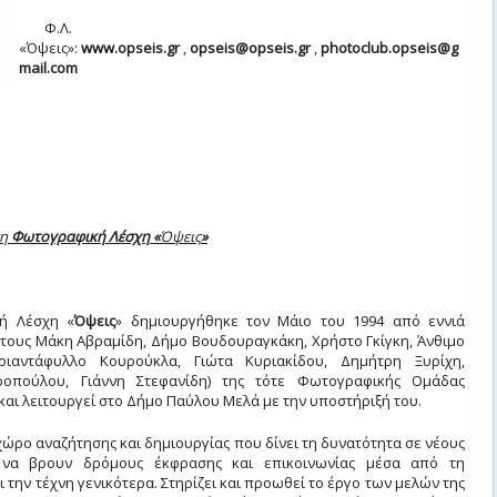
Φ.Λ.
«Όψεις»:
www
.
opseis
.
gr
,
opseis@opseis.gr
,
photoclub
.
opseis
@
g
mail
.
com
τη
Φωτογραφική Λέσχη «
Όψεις
»
ή Λέσχη «
Όψεις
» δημιουργήθηκε τον Μάιο του 1994 από εννιά
τους Μάκη Αβραμίδη, Δήμο Βουδουραγκάκη, Χρήστο Γκίγκη, Άνθιμο
Τριαντάφυλλο Κουρούκλα, Γιώτα Κυριακίδου, Δημήτρη Ξυρίχη,
ροπούλου, Γιάννη Στεφανίδη) της τότε Φωτογραφικής Ομάδας
αι λειτουργεί στο Δήμο Παύλου Μελά με την υποστήριξή του.
χώρο αναζήτησης και δημιουργίας που δίνει τη δυνατότητα σε νέους
να βρουν δρόμους έκφρασης και επικοινωνίας μέσα από τη
 την τέχνη γενικότερα. Στηρίζει και προωθεί το έργο των μελών της