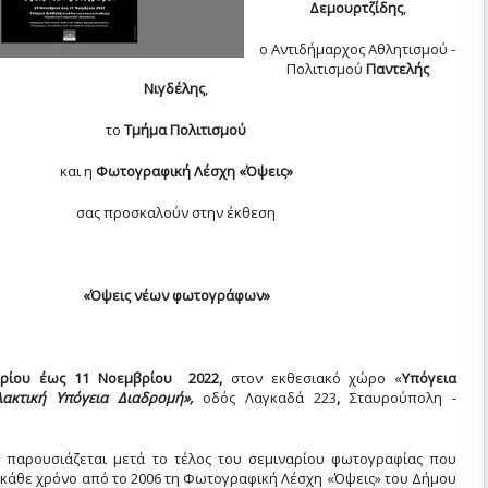
Δεμουρτζίδης
,
ο Αντιδήμαρχος Αθλητισμού -
Πολιτισμού
Παντελής
Νιγδέλης
,
το
Τμήμα Πολιτισμού
και η
Φωτογραφική Λέσχη
«Όψεις»
σας προσκαλούν στην έκθεση
«Όψεις νέων φωτογράφων»
ρίου έως 11 Νοεμβρίου 2022,
στον εκθεσιακό χώρο «
Υπόγεια
λακτική Υπόγεια Διαδρομή»,
οδό
ς
Λαγκαδά 223
,
Σταυρούπολη -
 παρουσιάζεται μετά το τέλος του σεμιναρίου φωτογραφίας που
 κάθε χρόνο από
τ
o 2006
τη Φωτογραφική Λέσχη «Όψεις» του Δήμου