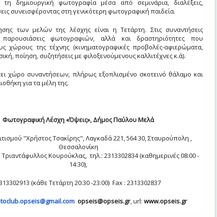
ί τη δημιουργική φωτογραφία μέσα από σεμινάρια, διαλέξεις,
σεις συνεισφέροντας στη γενικότερη φωτογραφική παιδεία.
σης των μελών της λέσχης είναι η Τετάρτη. Στις συναντήσεις
 παρουσιάσεις φωτογραφιών, αλλά και δραστηριότητες που
ς χώρους της τέχνης (κινηματογραφικές προβολές-αφιερώματα,
ική, ποίηση, συζητήσεις με φιλοξενούμενους καλλιτέχνες κ.ά).
τει χώρο συναντήσεων, πλήρως εξοπλισμένο σκοτεινό θάλαμο και
ιοθήκη για τα μέλη της.
Φωτογραφική Λέσχη «Όψεις», Δήμος Παύλου Μελά
τισμού "Χρήστος Τσακίρης", Λαγκαδά 221, 564 30, Σταυρούπολη ,
Θεσσαλονίκη
 Τριαντάφυλλος Κουρούκλας, τηλ.: 2313302834 (καθημερινές 08:00 -
14:30),
313302913 (κάθε Τετάρτη 20:30 -23:00) Fax : 2313302837
toclub.opseis@gmail.
com
opseis@opseis.gr
, url:
www.opseis.gr