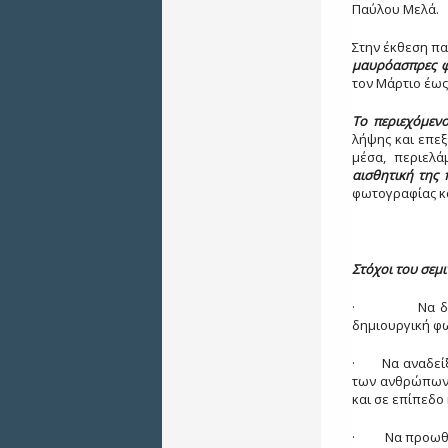
Παύλου Μελά.
Στην έκθεση πα
μαυρόασπρες 
τον Μάρτιο έως
Το περιεχόμεν
λήψης και επε
μέσα, περιελά
αισθητική της 
φωτογραφίας κα
Στόχοι του σεμ
·
Να δ
δημιουργική φ
·
Να αναδεί
των ανθρώπων 
και σε επίπεδ
·
Να προωθή