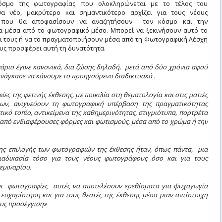
κόσμο της φωτογραφίας που ολοκληρώνεται με το τέλος του
να νέο, μακρύτερο και σημαντικότερο αρχίζει για τους νέους
 που θα αποφασίσουν να αναζητήσουν τον κόσμο και την
α μέσα από το φωτογραφικό μέσο. Μπορεί να ξεκινήσουν αυτό το
οι τους ή να το πραγματοποιήσουν μέσα από τη Φωτογραφική Λέσχη
υς προσφέρει αυτή τη δυνατότητα.
νάριο έγινε κανονικά, δια ζώσης δηλαδή, μετά από δύο χρόνια αφού
ανάγκασε να κάνουμε το προηγούμενο διαδικτυακά .
ες της φετινής έκθεσης, με ποικιλία στη θεματολογία και στις ματιές
ν, ανιχνεύουν τη φωτογραφική υπέρβαση της πραγματικότητας
τικό τοπίο, αντικείμενα της καθημερινότητας, στιγμιότυπα, πορτρέτα
 από ενδιαφέρουσες φόρμες και φωτισμούς, μέσα από το χρώμα ή την
της επιλογής των φωτογραφιών της έκθεσης ήταν, όπως πάντα, μια
ιαδικασία τόσο για τους νέους φωτογράφους όσο και για τους
εμιναρίου.
οι φωτογραφίες αυτές να αποτελέσουν ερεθίσματα για ψυχαγωγία
 ευχαρίστηση και για τους θεατές της έκθεσης μέσα μιαν αντίστοιχη
υς προσέγγιση»