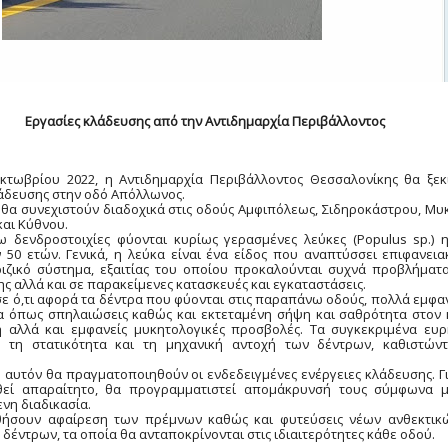
Εργασίες κλάδευσης από την Αντιδημαρχία Περιβάλλοντος
Οκτωβρίου 2022, η Αντιδημαρχία Περιβάλλοντος Θεσσαλονίκης θα ξεκ
άδευσης στην οδό Απόλλωνος.
 θα συνεχιστούν διαδοχικά στις οδούς Αμφιπόλεως, Σιδηροκάστρου, Μυ
και Κύθνου.
ω δενδροστοιχίες φύονται κυρίως γερασμένες λεύκες (Populus sp.) η
 50 ετών. Γενικά, η λεύκα είναι ένα είδος που αναπτύσσει επιφανεια
ριζικό σύστημα, εξαιτίας του οποίου προκαλούνται συχνά προβλήματ
ης αλλά και σε παρακείμενες κατασκευές και εγκαταστάσεις.
σε ό,τι αφορά τα δέντρα που φύονται στις παραπάνω οδούς, πολλά εμφα
 όπως σπηλαιώσεις καθώς και εκτεταμένη σήψη και σαθρότητα στον
η αλλά και εμφανείς μυκητολογικές προσβολές. Τα συγκεκριμένα ευ
 τη στατικότητα και τη μηχανική αντοχή των δέντρων, καθιστών
ο αυτόν θα πραγματοποιηθούν οι ενδεδειγμένες ενέργειες κλάδευσης. Γ
θεί απαραίτητο, θα προγραμματιστεί απομάκρυνσή τους σύμφωνα 
νη διαδικασία.
ήσουν αφαίρεση των πρέμνων καθώς και φυτεύσεις νέων ανθεκτικ
δέντρων, τα οποία θα ανταποκρίνονται στις ιδιαιτερότητες κάθε οδού.