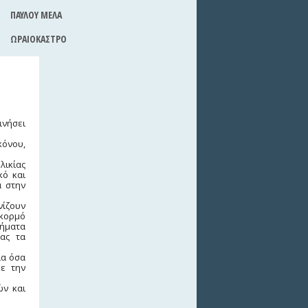
ΠΑΥΛΟΥ ΜΕΛΑ
ΩΡΑΙΟΚΑΣΤΡΟ
ινήσει
κόνου,
λικίας
κό και
α στην
νίζουν
 κορμό
ρήματα
τας τα
ια όσα
με την
ών και