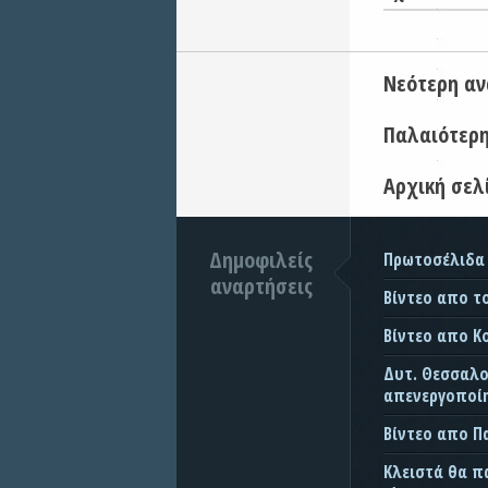
Νεότερη α
Παλαιότερ
Αρχική σελ
Δημοφιλείς
Πρωτοσέλιδα
αναρτήσεις
Βίντεο απο τ
Βίντεο απο Κ
Δυτ. Θεσσαλον
απενεργοποίη
Βίντεο απο 
Κλειστά θα π