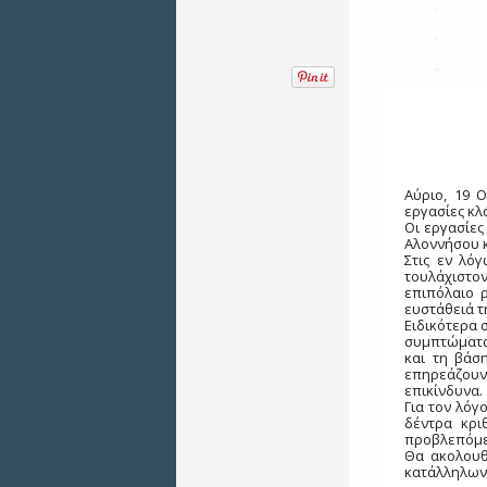
Αύριο, 19 
εργασίες κλ
Οι εργασίες
Αλοννήσου 
Στις εν λόγ
τουλάχιστον
επιπόλαιο 
ευστάθειά τ
Ειδικότερα 
συμπτώματα
και τη βάσ
επηρεάζουν
επικίνδυνα.
Για τον λόγ
δέντρα κρι
προβλεπόμε
Θα ακολουθ
κατάλληλων 