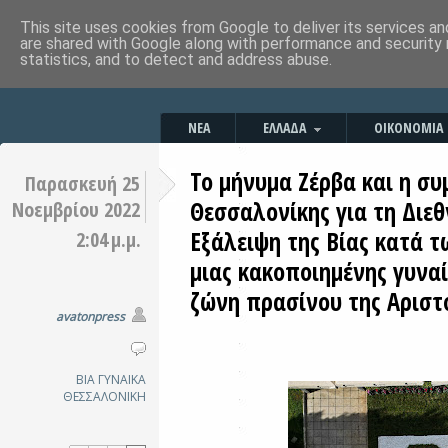
This site uses cookies from Google to deliver its services an
are shared with Google along with performance and security 
statistics, and to detect and address abuse.
ΝΕΑ
ΕΛΛΑΔΑ
ΟΙΚΟΝΟΜΙΑ
Το μήνυμα Ζέρβα και η συ
Παρασκευή 25
Θεσσαλονίκης για τη Διεθ
Νοεμβρίου 2022
Εξάλειψη της Βίας κατά 
2:04 μ.μ.
μιας κακοποιημένης γυναί
ζώνη πρασίνου της Αριστ
avatonpress
ΒΙΑ
ΓΥΝΑΙΚΑ
ΘΕΣΣΑΛΟΝΙΚΗ