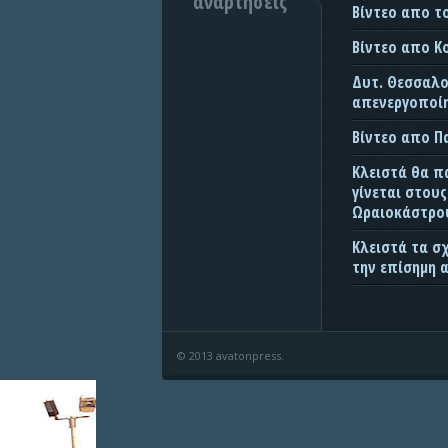
αναρτήσεις
Βίντεο απο τ
Βίντεο απο Κ
Δυτ. Θεσσαλον
απενεργοποίη
Βίντεο απο 
Κλειστά θα π
γίνεται στου
Ωραιοκάστρου
Κλειστά τα σ
την επίσημη 
© 2013 avatonpress.