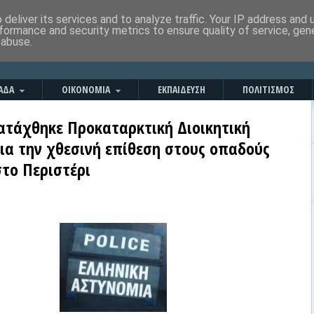
deliver its services and to analyze traffic. Your IP address and
formance and security metrics to ensure quality of service, ge
 abuse.
ΑΔΑ
ΟΙΚΟΝΟΜΙΑ
ΕΚΠΑΙΔΕΥΣΗ
ΠΟΛΙΤΙΣΜΟΣ
ιατάχθηκε Προκαταρκτική Διοικητική
για την χθεσινή επίθεση στους οπαδούς
στο Περιστέρι