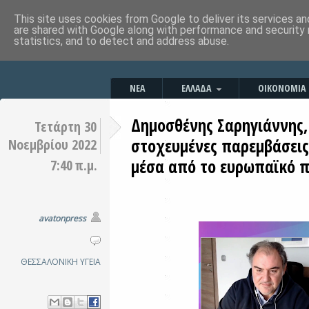
This site uses cookies from Google to deliver its services an
are shared with Google along with performance and security 
statistics, and to detect and address abuse.
ΝΕΑ
ΕΛΛΑΔΑ
ΟΙΚΟΝΟΜΙΑ
Δημοσθένης Σαρηγιάννης,
Τετάρτη 30
στοχευμένες παρεμβάσεις 
Νοεμβρίου 2022
μέσα από το ευρωπαϊκό
7:40 π.μ.
avatonpress
ΘΕΣΣΑΛΟΝΙΚΗ
ΥΓΕΙΑ