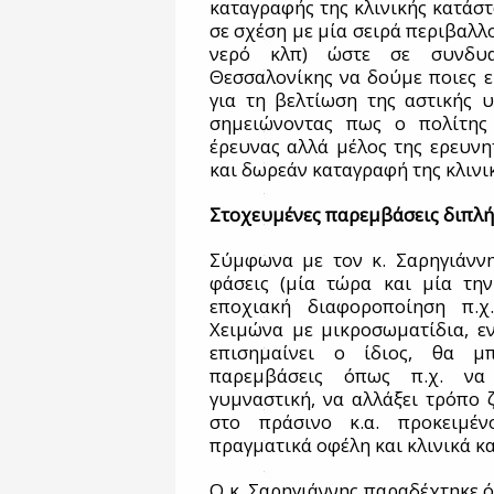
καταγραφής της κλινικής κατάσ
σε σχέση με μία σειρά περιβαλλ
νερό κλπ) ώστε σε συνδυα
Θεσσαλονίκης να δούμε ποιες ε
για τη βελτίωση της αστικής υγ
σημειώνοντας πως ο πολίτης 
έρευνας αλλά μέλος της ερευνητ
και δωρεάν καταγραφή της κλινι
Στοχευμένες παρεμβάσεις διπλ
Σύμφωνα με τον κ. Σαρηγιάννη
φάσεις (μία τώρα και μία την
εποχιακή διαφοροποίηση π.χ
Χειμώνα με μικροσωματίδια, εν
επισημαίνει ο ίδιος, θα μ
παρεμβάσεις όπως π.χ. να 
γυμναστική, να αλλάξει τρόπο 
στο πράσινο κ.α. προκειμέ
πραγματικά οφέλη και κλινικά κα
Ο κ. Σαρηγιάννης παραδέχτηκε ό