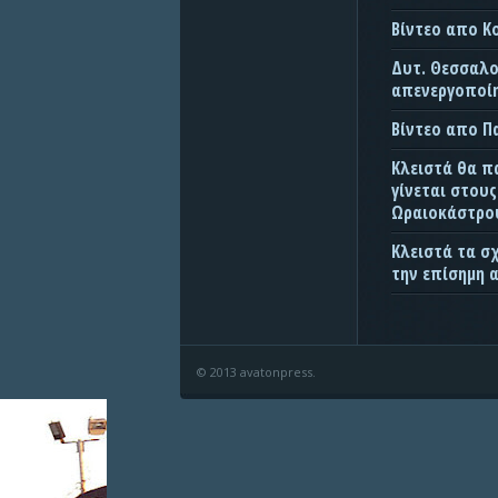
Βίντεο απο Κ
Δυτ. Θεσσαλον
απενεργοποίη
Βίντεο απο 
Κλειστά θα π
γίνεται στου
Ωραιοκάστρου
Κλειστά τα σ
την επίσημη 
© 2013 avatonpress.