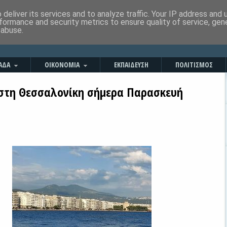
deliver its services and to analyze traffic. Your IP address and
formance and security metrics to ensure quality of service, ge
 abuse.
ΑΔΑ
ΟΙΚΟΝΟΜΙΑ
ΕΚΠΑΙΔΕΥΣΗ
ΠΟΛΙΤΙΣΜΟΣ
 στη Θεσσαλονίκη σήμερα Παρασκευή
2