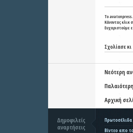
Το avatonpress.
Κάνοντας κλικ 
Ευχαριστούμε ε
Σχολίασε κι 
Νεότερη α
Παλαιότερ
Αρχική σελ
Δημοφιλείς
Πρωτοσέλιδα
αναρτήσεις
Βίντεο απο τ