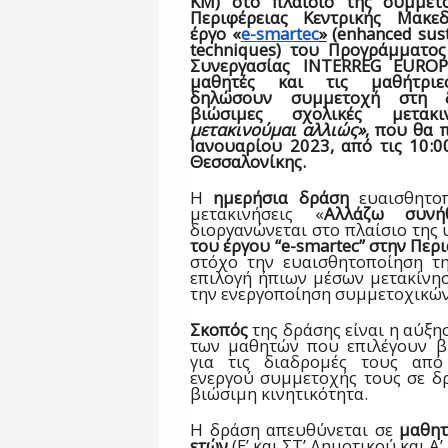
ΚΜ) στο πλαίσιο της συμμετο
Περιφέρειας Κεντρικής Μακε
έργο
«
e-smartec
»
(enhanced sus
techniques) του Προγράμματος
Συνεργασίας INTERREG EURO
μαθητές και τις μαθήτρ
δηλώσ
ουν
συμμετοχή στη δ
βιώσιμες σχολικές μετακ
μετακινούμαι αλλιώς»
,
που
θα π
Ιανουαρίου 2023, από τις 10:0
Θεσσαλονίκης.
Η
ημερήσια δράση
ευαισθητοπ
μετακινήσεις «
Αλλάζω συνήθ
διοργανώνεται στο πλαίσιο της
του έργου “
e
-
smartec”
στην Π
ερ
στόχο την ευαισθητοποίηση τη
επιλογή ήπιων μέσων μετακίνησ
την ενεργοποίηση συμμετοχικών
Σκοπός
της δράσης είναι η αύξη
των μαθητών που επιλέγουν β
για τις διαδρομές τους από
ενεργ
ού
συμμετοχής τους σε δρ
βιώσιμη κινητικότητα.
Η δράση απευθύνεται σε
μαθητ
ετών
(Ε’ και ΣΤ’ Δημοτικού και Α’,