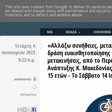
This site uses cookies from Google to deliver its services an
are shared with Google along with performance and security 
statistics, and to detect and address abuse.
ΝΕΑ
ΕΛΛΑΔΑ
ΟΙΚΟΝΟΜΙΑ
«Αλλάζω συνήθειες, μετα
Τετάρτη 4
δράση ευαισθητοποίησης 
Ιανουαρίου 2023
μετακινήσεις, από το Περ
9:22 π.μ.
Ανάπτυξης Κ. Μακεδονίας 
15 ετών - Το Σάββατο 14 
avatonpress
ΠΕΡΙΦΕΡΕΙΑ