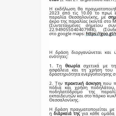
Η εκδήλωση θα
πραγματοποιηθ
2023 από τις 10.00 το πρωί έ
παραλία Θεσσαλονίκης, με
σημ
άκρο της παραλίας (
κοντά στο
(Συντεταγμένες σημείου συν
22.949055040407988), (Σύν
στο
google
maps
:
https://goo.gl
Η δράση διοργανώνεται και υ
ενότητες:
1. Τη
θεωρία
σχετικά με την
ασφάλεια και τη χρήση του 
δραστηριότητα ενεργοποίησης 
2. Την
πρακτική άσκηση
που πε
πόδια και χρήση ποδηλάτου
ποδηλατόδρομο της παραλί
εκπαιδευτών και στο πάρκο κυκ
Θεσσαλονίκης.
Η δράση πραγματοποιείται με
η
διάρκειά της
για κάθε ομάδα