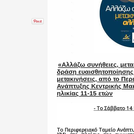
«Αλλάζω συνήθειες, μετ
δράση ευαισθητοποίησης 
μετακινήσεις, από το Περ
Ανάπτυξης Κεντρικής Μακ
ηλικίας 11-15 ετών
- Το Σάββατο 14
Το Περιφερειακό Ταμείο Ανάπτυ