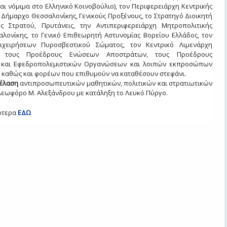
 νόμιμα στο Ελληνικό Κοινοβούλιο), τον Περιφερειάρχη Κεντρικής
 Δήμαρχο Θεσσαλονίκης, Γενικούς Προξένους, το Στρατηγό Διοικητή
ς Στρατού, Πρυτάνεις, την Αντιπεριφερειάρχη Μητροπολιτικής
αλονίκης, το Γενικό Επιθεωρητή Αστυνομίας Βορείου Ελλάδος, τον
πιχειρήσεων Πυροσβεστικού Σώματος, τον Κεντρικό Λιμενάρχη
ς, τους Προέδρους Ενώσεων Αποστράτων, τους Προέδρους
ν και Εφεδροπολεμιστικών Οργανώσεων και λοιπών εκπροσώπων
Ι.Δ. καθώς και φορέων που επιθυμούν να καταθέσουν στεφάνι.
έλαση
αντιπροσωπευτικών μαθητικών, πολιτικών και στρατιωτικών
Λεωφόρο Μ. Αλεξάνδρου με κατάληξη το Λευκό Πύργο.
κότερα
ΕΔΩ