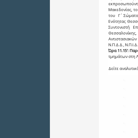
εκπροσωπούνται
Μακεδονίας, το
του Γ΄ Σώματο
Ενότητας Θεσσ
Συντονιστή Ε
Θεσσαλονίκη
Αντιστασιακώ
Ν.Π.Δ.Δ., Ν.Π.
Ώρα 11.15’:
Παρ
τμημάτων στη 
Δείτε αναλυτι