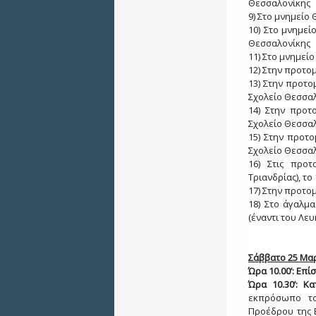
Θεσσαλονίκης
9) Στο μνημείο
10) Στο μνημεί
Θεσσαλονίκης
11) Στο μνημεί
12) Στην προτο
13) Στην προτο
Σχολείο Θεσσα
14) Στην προτ
Σχολείο Θεσσα
15) Στην προτο
Σχολείο Θεσσα
16) Στις προ
Τριανδρίας), το 
17) Στην προτο
18) Στο άγαλμ
(έναντι του Λε
Σάββατο
25 Μαρ
Ώρα 10.00’:
Επί
Ώρα 10.30’:
Κα
εκπρόσωπο τ
Προέδρου της 