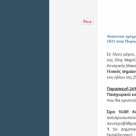
Αναλυτικό πρόγρ
1821 στην Περιφ
Σε λίγες μέρες
της 25ης Μαρτ
Κεντρικής Μακ
Γενικός σημαιο
του ηλίου της 
Π
αρασκευή
24 
Πανηγυρικοί εο
που θα οριστού
Ώρα 1
0
.00’:
αντιπροσωπε
Δευτεροβάθμια
1.
5ο Δημοτικ
Εκπαίδευσης)