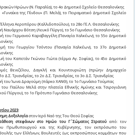
 Θρακών Ηρώων (Ν. Παραλία), το 4ο Δημοτικό Σχολείο Θεσσαλονίκης
ο «Γυναίκα της Πίνδου» (Π. Μελά), το Πειραματικό Δημοτικό Σχολείο
ο Έλληνα Αεροπόρου (Καλλιδοπούλου), το 28ο ΓΕ.Λ. Θεσσαλονίκης
μή Ναυάρχου Βότση (Λευκό Πύργο), το 5ο Γυμνάσιο Θεσσαλονίκης
μή του Γερμανού Καραβαγγέλη (Παναγία Χαλκέων), το 55ο Δημοτικό
λονίκης
ομή του Γεωργίου Τσόντου (Παναγία Χαλκέων), το 37ο Δημοτικό
λονίκης
μή του Καπετάν Γκώνου Γιώτα (τέρμα Αγ. Σοφίας), το 45ο Δημοτικό
λονίκης
τομές Βενιζέλου, Δαγκλή και Κουντουριώτη (πρώην Δημαρχείο
1ο Δ.Σ. Τριανδρίας, το 2ο Δ.Σ. Τριανδρίας, το 3ο Δ.Σ. Τριανδρίας
μή του Ίωνα Δραγούμη (πάρκο ΧΑΝΘ), το 1ο Γυμνάσιο Τούμπας
α του Παύλου Μελά στην πλατεία Εθνικής Αμύνης και Τσιρογιάννη
υκού Πύργου), το 1ο Πρότυπο Γυμνάσιο Θεσσαλονίκης
τίου 202
3
:
σημη Δοξολογία
στον Ιερό Ναό της Του Θεού Σοφίας
τάθεση στεφάνων στο Ηρώο του Γ΄ Σώματος Στρατού
από: τον
ου Πρωθυπουργού και της Κυβέρνησης, τον εκπρόσωπο του
Βουλής των Ελλήνων, Βουλευτές (ως εκπροσώπους κομμάτων που