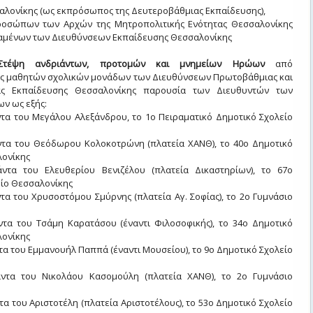
αλονίκης (ως εκπρόσωπος της Δευτεροβάθμιας Εκπαίδευσης),
οσώπων των Αρχών της Μητροπολιτικής Ενότητας Θεσσαλονίκης
ταμένων των Διευθύνσεων Εκπαίδευσης Θεσσαλονίκης
: Στέψη ανδριάντων, προτομών και μνημείων Ηρώων
από
ς μαθητών σχολικών μονάδων των Διευθύνσεων Πρωτοβάθμιας και
ας Εκπαίδευσης Θεσσαλονίκης παρουσία των Διευθυντών των
ων ως εξής:
ντα του Μεγάλου Αλεξάνδρου, το 1ο Πειραματικό Δημοτικό Σχολείο
άντα του Θεόδωρου Κολοκοτρώνη (πλατεία ΧΑΝΘ), το 40ο Δημοτικό
λονίκης
άντα του Ελευθερίου Βενιζέλου (πλατεία Δικαστηρίων), το 67ο
είο Θεσσαλονίκης
ντα του Χρυσοστόμου Σμύρνης (πλατεία Αγ. Σοφίας), το 2ο Γυμνάσιο
άντα του Τσάμη Καρατάσου (έναντι Φιλοσοφικής), το 34ο Δημοτικό
λονίκης
ντα του Εμμανουήλ Παππά (έναντι Μουσείου), το 9ο Δημοτικό Σχολείο
άντα του Νικολάου Κασομούλη (πλατεία ΧΑΝΘ), το 2ο Γυμνάσιο
ντα του Αριστοτέλη (πλατεία Αριστοτέλους), το 53ο Δημοτικό Σχολείο