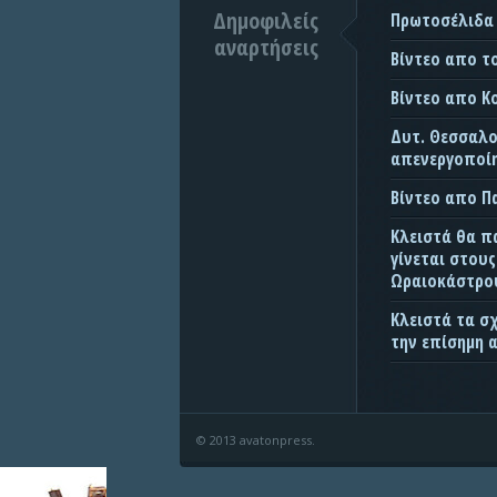
Δημοφιλείς
Πρωτοσέλιδα
αναρτήσεις
Βίντεο απο τ
Βίντεο απο Κ
Δυτ. Θεσσαλον
απενεργοποίη
Βίντεο απο 
Κλειστά θα π
γίνεται στου
Ωραιοκάστρου
Κλειστά τα σ
την επίσημη 
© 2013 avatonpress.