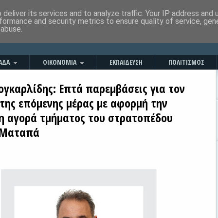
deliver its services and to analyze traffic. Your IP address and
formance and security metrics to ensure quality of service, ge
 abuse.
ΑΔΑ
ΟΙΚΟΝΟΜΙΑ
ΕΚΠΑΙΔΕΥΣΗ
ΠΟΛΙΤΙΣΜΟΣ
ογκαρλίδης: Επτά παρεμβάσεις για τον
 της επόμενης μέρας με αφορμή την
νη αγορά τμήματος του στρατοπέδου
 Ματαπά