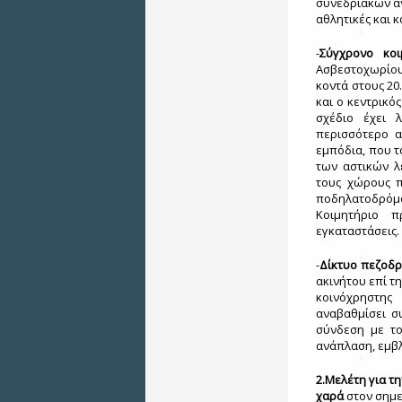
συνεδριακών αν
αθλητικές και κ
-
Σύγχρονο κοι
Ασβεστοχωρίου
κοντά στους 20
και ο κεντρικό
σχέδιο έχει 
περισσότερο α
εμπόδια, που τ
των αστικών λ
τους χώρους π
ποδηλατοδρόμο
Κοιμητήριο π
εγκαταστάσεις.
-
Δίκτυο πεζοδ
ακινήτου επί τ
κοινόχρηστης
αναβαθμίσει σ
σύνδεση με το
ανάπλαση, εμβλ
2.Μελέτη για τ
χαρά
στον σημ