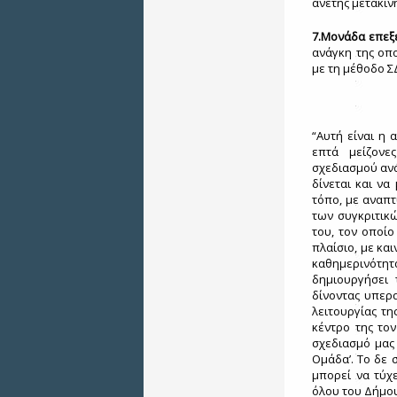
άνετης μετακίν
7.Μονάδα επεξ
ανάγκη της οπο
με τη μέθοδο ΣΔ
“Αυτή είναι η 
επτά μείζονε
σχεδιασμού ανά
δίνεται και ν
τόπο, με αναπτ
των συγκριτικ
του, τον οποίο
πλαίσιο, με κα
καθημερινότητ
δημιουργήσει 
δίνοντας υπερα
λειτουργίας τη
κέντρο της το
σχεδιασμό μας
Ομάδα’. Το δε 
μπορεί να τύχε
όλου του Δήμου