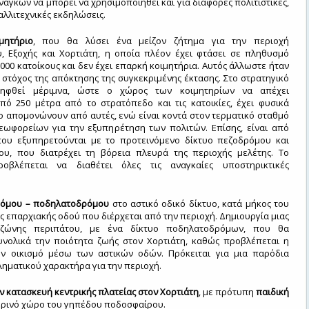
αγκών να μπορεί να χρησιμοποιηθεί και για διάφορες πολιτιστικές,
αλλιτεχνικές εκδηλώσεις.
μητήριο
, που θα λύσει ένα μείζον ζήτημα για την περιοχή
, Εξοχής και Χορτιάτη, η οποία πλέον έχει φτάσει σε πληθυσμό
.000 κατοίκους και δεν έχει επαρκή κοιμητήρια. Αυτός άλλωστε ήταν
ς στόχος της απόκτησης της συγκεκριμένης έκτασης. Στο στρατηγικό
ληφθεί μέριμνα, ώστε ο χώρος των κοιμητηρίων να απέχει
πό 250 μέτρα από το στρατόπεδο και τις κατοικίες, έχει φυσικά
ο απομονώνουν από αυτές, ενώ είναι κοντά στον τερματικό σταθμό
εωφορείων για την εξυπηρέτηση των πολιτών. Επίσης, είναι από
ου εξυπηρετούνται με το προτεινόμενο δίκτυο πεζοδρόμου και
υ, που διατρέχει τη βόρεια πλευρά της περιοχής μελέτης. Το
ροβλέπεται να διαθέτει όλες τις αναγκαίες υποστηρικτικές
ρόμου – ποδηλατοδρόμου
στο αστικό οδικό δίκτυο, κατά μήκος του
ης επαρχιακής οδού που διέρχεται από την περιοχή. Δημιουργία μιας
 ζώνης περιπάτου, με ένα δίκτυο ποδηλατοδρόμων, που θα
υνολικά την ποιότητα ζωής στον Χορτιάτη, καθώς προβλέπεται η
ν οικισμό μέσω των αστικών οδών. Πρόκειται για μια παρόδια
ηματικού χαρακτήρα για την περιοχή.
ην κατασκευή κεντρικής πλατείας στον Χορτιάτη
, με πρότυπη
παιδική
ερινό χώρο του γηπέδου ποδοσφαίρου.