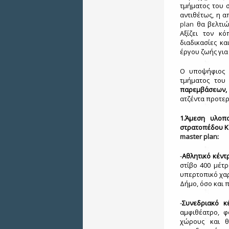
τμήματος του σ
αντιθέτως, η α
plan
θα βελτιώ
Αξίζει τον κ
διαδικασίες κ
έργου ζωής για 
Ο υποψήφιος 
τμήματος του
παρεμβάσεων, 
ατζέντα προτερ
1.Άμεση υλο
στρατοπέδου Κα
master
plan
:
-
Αθλητικό κέν
στίβο 400 μέτρ
υπερτοπικό χαρ
Δήμο, όσο και 
-
Συνεδριακό κ
αμφιθέατρο, φ
χώρους και θ