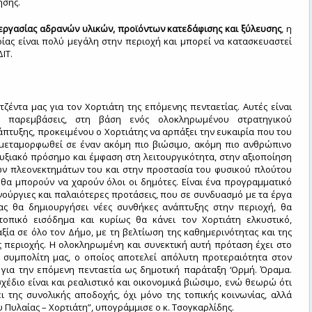
ησης.
εργασίας αδρανών υλικών, προϊόντων κατεδάφισης και ξύλευσης
, η
ίας είναι πολύ μεγάλη στην περιοχή και μπορεί να κατασκευαστεί
ΙΤ.
ατζέντα μας για τον Χορτιάτη της επόμενης πενταετίας. Αυτές είναι
ς παρεμβάσεις, στη βάση ενός ολοκληρωμένου στρατηγικού
πτυξης, προκειμένου ο Χορτιάτης να αρπάξει την ευκαιρία που του
α μεταμορφωθεί σε έναν ακόμη πιο βιώσιμο, ακόμη πιο ανθρώπινο
υξιακό πρόσημο και έμφαση στη λειτουργικότητα, στην αξιοποίηση
ών πλεονεκτημάτων του και στην προστασία του φυσικού πλούτου
 θα μπορούν να χαρούν όλοι οι δημότες. Είναι ένα προγραμματικό
ινούργιες και παλαιότερες προτάσεις, που σε συνδυασμό με τα έργα
ας θα δημιουργήσει νέες συνθήκες ανάπτυξης στην περιοχή, θα
τοπικό εισόδημα και κυρίως θα κάνει τον Χορτιάτη ελκυστικό,
ξία σε όλο τον Δήμο, με τη βελτίωση της καθημερινότητας και της
ς περιοχής. Η ολοκληρωμένη και συνεκτική αυτή πρόταση έχει στο
ν συμπολίτη μας, ο οποίος αποτελεί απόλυτη προτεραιότητα στον
 για την επόμενη πενταετία ως δημοτική παράταξη ‘Ορμή. Όραμα.
σχέδιο είναι και ρεαλιστικό και οικονομικά βιώσιμο, ενώ θεωρώ ότι
ι της συνολικής αποδοχής, όχι μόνο της τοπικής κοινωνίας, αλλά
 Πυλαίας – Χορτιάτη”, υπογράμμισε ο κ. Τσογκαρλίδης.