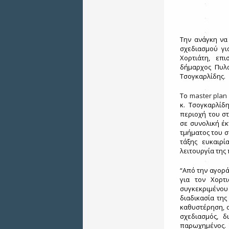
Την ανάγκη να
σχεδιασμού γι
Χορτιάτη, επ
δήμαρχος Πυλα
Τσογκαρλίδης.
Το
master
plan
κ. Τσογκαρλίδ
περιοχή του σ
σε συνολική έ
τμήματος του σ
τάξης ευκαιρί
λειτουργία της 
“Από την αγορά
για τον Χορτ
συγκεκριμένου 
διαδικασία τη
καθυστέρηση, α
σχεδιασμός, δ
παρωχημένος. 