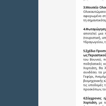
3.Μουσείο Ολο
Ολοκαυτώματ
αφιερωμένο στ
τη σημαντικότε
4.Φωταγώγηση 
αποτελεί μια 
(τουριστική, ι
Υδραγωγείου, τ
5.Σχέδιο Προστ
ως Περιαστικο
του Βουνού, π
ποδηλατικές κ
Χορτιάτη, θα 
συνδέσει τα μ
Γεφύρι, Ανεμόμ
βιομηχανικής κ
τις υποδομές 
προσκόπων, το κ
6.Σύγχρονος 
Χορτιάτη
, με 