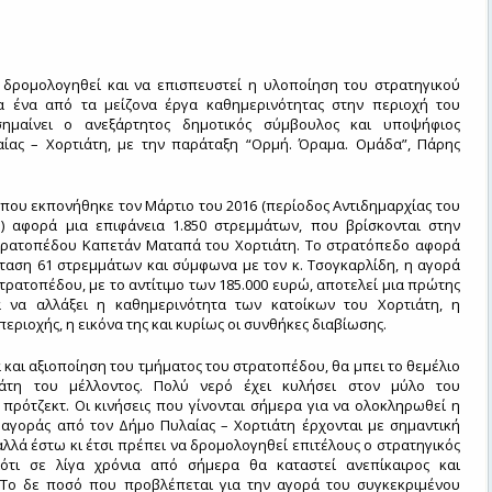
 δρομολογηθεί και να επισπευστεί η υλοποίηση του στρατηγικού
α ένα από τα μείζονα έργα καθημερινότητας στην περιοχή του
ισημαίνει ο ανεξάρτητος δημοτικός σύμβουλος και υποψήφιος
ίας – Χορτιάτη, με την παράταξη “Ορμή. Όραμα. Ομάδα”, Πάρης
που εκπονήθηκε τον Μάρτιο του 2016 (περίοδος Αντιδημαρχίας του
η) αφορά μια επιφάνεια 1.850 στρεμμάτων, που βρίσκονται στην
τρατοπέδου Καπετάν Ματαπά του Χορτιάτη. Το στρατόπεδο αφορά
κταση 61 στρεμμάτων και σύμφωνα με τον κ. Τσογκαρλίδη, η αγορά
τρατοπέδου, με το αντίτιμο των 185.000 ευρώ, αποτελεί μια πρώτης
α να αλλάξει η καθημερινότητα των κατοίκων του Χορτιάτη, η
περιοχής, η εικόνα της και κυρίως οι συνθήκες διαβίωσης.
 και αξιοποίηση του τμήματος του στρατοπέδου, θα μπει το θεμέλιο
ιάτη του μέλλοντος. Πολύ νερό έχει κυλήσει στον μύλο του
πρότζεκτ. Οι κινήσεις που γίνονται σήμερα για να ολοκληρωθεί η
ς αγοράς από τον Δήμο Πυλαίας – Χορτιάτη έρχονται με σημαντική
λλά έστω κι έτσι πρέπει να δρομολογηθεί επιτέλους ο στρατηγικός
ιότι σε λίγα χρόνια από σήμερα θα καταστεί ανεπίκαιρος και
Το δε ποσό που προβλέπεται για την αγορά του συγκεκριμένου