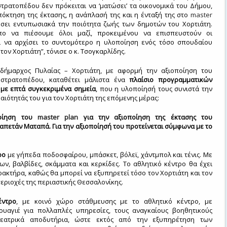
τρατοπέδου δεν πρόκειται να ‘ματώσει’ τα οικονομικά του Δήμου,
πόκτηση της έκτασης, η ανάπλασή της και η ένταξή της στο
master
σει εντυπωσιακά την ποιότητα ζωής των δημοτών του Χορτιάτη.
όπο να πιέσουμε όλοι μαζί, προκειμένου να επισπευστούν οι
αι να αρχίσει το συντομότερο η υλοποίηση ενός τόσο σπουδαίου
τον Χορτιάτη”, τόνισε ο κ. Τσογκαρλίδης.
δήμαρχος Πυλαίας – Χορτιάτη, με αφορμή την αξιοποίηση του
 στρατοπέδου, καταθέτει μάλιστα ένα
πλαίσιο προγραμματικών
με επτά συγκεκριμένα σημεία
, που η υλοποίησή τους συνιστά την
αιότητάς του για τον Χορτιάτη της επόμενης μέρας:
ποίηση του
master
plan
για την αξιοποίηση της έκτασης του
πετάν Ματαπά. Για την αξιοποίησή του προτείνεται σύμφωνα με το
τρο
με γήπεδα ποδοσφαίρου, μπάσκετ, βόλεϊ, χάντμπολ και τένις. Με
ων, βαλβίδες, σκάμματα και κερκίδες. Το αθλητικό κέντρο θα έχει
ακτήρα, καθώς θα μπορεί να εξυπηρετεί τόσο τον Χορτιάτη και τον
περιοχές της περιαστικής Θεσσαλονίκης.
έντρο
, με κοινό χώρο στάθμευσης με το αθλητικό κέντρο, με
ουαγιέ για πολλαπλές υπηρεσίες, τους αναγκαίους βοηθητικούς
εατρικά αποδυτήρια, ώστε εκτός από την εξυπηρέτηση των