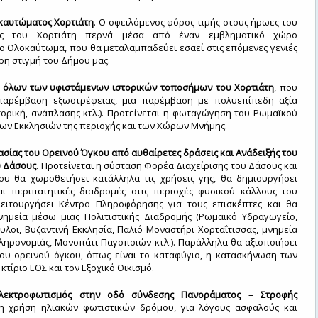
καυτώματος Χορτιάτη
. Ο οφειλόμενος φόρος τιμής στους ήρωες του
ος του Χορτιάτη περνά μέσα από έναν εμβληματικό χώρο
ο Ολοκαύτωμα, που θα μεταλαμπαδεύει εσαεί στις επόμενες γενιές
ρη στιγμή του Δήμου μας.
όλων των υφιστάμενων ιστορικών τοποσήμων του Χορτιάτη
, που
παρέμβαση εξωστρέφειας, μια παρέμβαση με πολυεπίπεδη αξία
στορική, ανάπλασης κτλ.). Προτείνεται η φωταγώγηση του Ρωμαϊκού
ων Εκκλησιών της περιοχής και των Χώρων Μνήμης.
ασίας του Ορεινού Όγκου από αυθαίρετες δράσεις και Ανάδειξής του
ύ Δάσους
. Προτείνεται η σύσταση Φορέα Διαχείρισης του Δάσους και
ου θα χωροθετήσει κατάλληλα τις χρήσεις γης, θα δημιουργήσει
αι περιπατητικές διαδρομές στις περιοχές φυσικού κάλλους του
λειτουργήσει Κέντρο Πληροφόρησης για τους επισκέπτες και θα
νημεία μέσω μιας Πολιτιστικής Διαδρομής (Ρωμαϊκό Υδραγωγείο,
υλοι, Βυζαντινή Εκκλησία, Παλιό Μοναστήρι Χορταΐτισσας, μνημεία
ληρονομιάς, Μονοπάτι Παγοποιών κτλ.). Παράλληλα θα αξιοποιήσει
του ορεινού όγκου, όπως είναι το καταφύγιο, η κατασκήνωση των
τίριο ΕΟΣ και τον Εξοχικό Οικισμό.
ηλεκτροφωτισμός στην οδό σύνδεσης Πανοράματος – Στροφής
τη χρήση ηλιακών φωτιστικών δρόμου, για λόγους ασφαλούς και