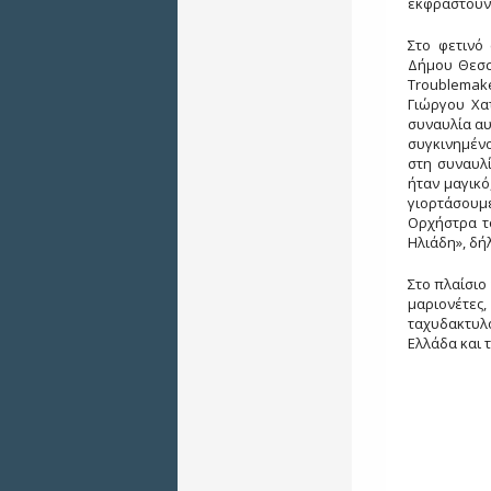
εκφραστούν 
Στο φετινό
Δήμου Θεσσ
Troublemake
Γιώργου Χατ
συναυλία αυ
συγκινημένο
στη συναυλί
ήταν μαγικό
γιορτάσουμ
Ορχήστρα τ
Ηλιάδη», δή
Στο πλαίσιο
μαριονέτε
ταχυδακτυλο
Ελλάδα και 