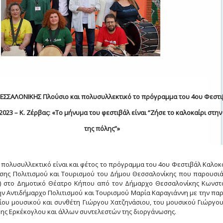
ΣΣΑΛΟΝΙΚΗΣ Πλούσιο και πολυσυλλεκτικό το πρόγραμμα του 4ου Φεστι
2023 – Κ. Ζέρβας: «Το μήνυμα του φεστιβάλ είναι “Ζήσε το καλοκαίρι στην
της πόλης”»
 πολυσυλλεκτικό είναι και φέτος το πρόγραμμα του 4ου Φεστιβάλ Καλοκ
νσης Πολιτισμού και Τουρισμού του Δήμου Θεσσαλονίκης που παρουσι
6) στο Δημοτικό Θέατρο Κήπου από τον Δήμαρχο Θεσσαλονίκης Κωνστ
ην Αντιδήμαρχο Πολιτισμού και Τουρισμού Μαρία Καραγιάννη με την πα
ου μουσικού και συνθέτη Γιώργου Χατζηνάσιου, του μουσικού Γιώργου
ης Ερκέκογλου και άλλων συντελεστών της διοργάνωσης.