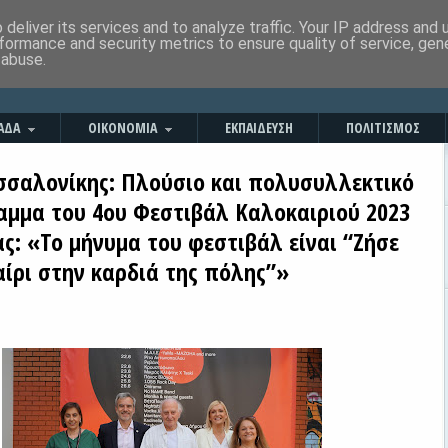
deliver its services and to analyze traffic. Your IP address and
formance and security metrics to ensure quality of service, ge
 abuse.
ΑΔΑ
ΟΙΚΟΝΟΜΙΑ
ΕΚΠΑΙΔΕΥΣΗ
ΠΟΛΙΤΙΣΜΟΣ
σσαλονίκης: Πλούσιο και πολυσυλλεκτικό
αμμα του 4ου Φεστιβάλ Καλοκαιριού 2023
ας: «Το μήνυμα του φεστιβάλ είναι “Ζήσε
αίρι στην καρδιά της πόλης”»