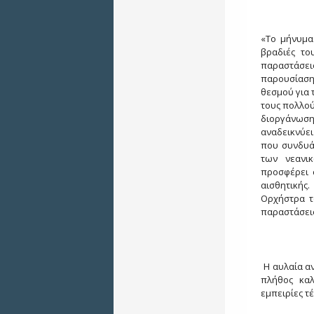
«Το μήνυμα 
βραδιές το
παραστάσε
παρουσίαση
θεσμού για 
τους πολλού
διοργάνωσης
αναδεικνύει
που συνδυάζ
των νεανικ
προσφέρει 
αισθητικής
Ορχήστρα τ
παραστάσεις
Η αυλαία αν
πλήθος καλ
εμπειρίες τέ