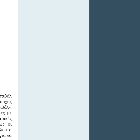
τιβάλ
μαρχος
ιβάλ»,
ίες με
τρικές
ως οι
πλούτο
για να