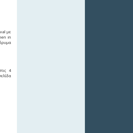
val με
men in
Ίδρυμα
στις 4
σελίδα