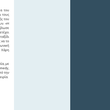
ρα του
ι τους
ής του
υν. «Η
δήλωσε
ετέχει
ταξίδι
 να το
φωνική
υ Χάρη
ία, με
medy,
πό την
ειρία.