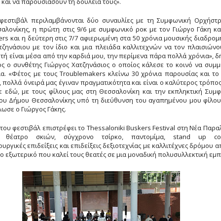
και να παρουσιάσουν τη δουλειά τους».
 φεστιβάλ περιλαμβάνονται δύο συναυλίες με τη Συμφωνική Ορχήστ
αλονίκης, η πρώτη στις 9/6 με συμφωνικό ροκ με τον Γιώργο Γάκη κα
rs και η δεύτερη στις 7/7 αφιερωμένη στα 50 χρόνια μουσικής διαδρομ
ζηνάσιου με τον ίδιο και μια πλειάδα καλλιτεχνών να τον πλαισιώνο
τή είναι μέσα από την καρδιά μου, την περίμενα πάρα πολλά χρόνια», 
ς ο συνθέτης Γιώργος Χατζηνάσιος ο οποίος κάλεσε το κοινό να συμμ
α. «Φέτος με τους Troublemakers κλείνω 30 χρόνια παρουσίας και το 
, πολλά όνειρά μας έγιναν πραγματικότητα και είναι ο καλύτερος τρόπος
ε εδώ, με τους φίλους μας στη Θεσσαλονίκη και την εκπληκτική Συμ
ου Δήμου Θεσσαλονίκης υπό τη διεύθυνση του αγαπημένου μου φίλο
λωσε ο Γιώργος Γάκης.
 του φεστιβάλ επιστρέφει το Thessaloniki Buskers Festival στη Νέα Παραλ
ς, θέατρο σκιών, σύγχρονο τσίρκο, παντομίμα, stand up co
υργικές επιδείξεις και επιδείξεις δεξιοτεχνίας με καλλιτέχνες δρόμου α
το εξωτερικό που καλεί τους θεατές σε μια μοναδική πολυσυλλεκτική εμπ