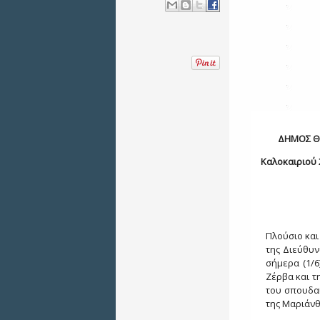
ΔΗΜΟΣ ΘΕ
Καλοκαιριού 
Πλούσιο και
της Διεύθυ
σήμερα (1/
Ζέρβα και τ
του σπουδαί
της Μαριάνθ