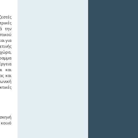
ζεστές
τρικές
ά την
στικού
αι για
ετινής
 χώρα,
γραμμα
έργεια
αι και
ας και
φωνική
κτικές
 σκηνή
 κοινό