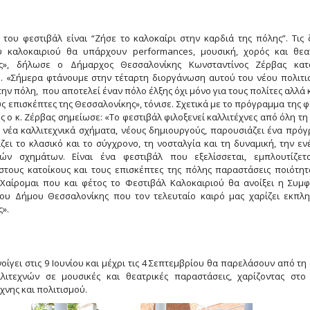
του φεστιβάλ είναι “Ζήσε το καλοκαίρι στην καρδιά της πόλης”. Tις 
υ καλοκαιριού θα υπάρχουν performances, μουσική, χορός και θεα
ις», δήλωσε ο Δήμαρχος Θεσσαλονίκης Κωνσταντίνος Ζέρβας κατ
. «Σήμερα φτάνουμε στην τέταρτη διοργάνωση αυτού του νέου πολιτι
την πόλη, που αποτελεί έναν πόλο έλξης όχι μόνο για τους πολίτες αλλά κ
ς επισκέπτες της Θεσσαλονίκης», τόνισε. Σχετικά με το πρόγραμμα της φ
 ο κ. Ζέρβας σημείωσε: «Το φεστιβάλ φιλοξενεί καλλιτέχνες από όλη τη
 νέα καλλιτεχνικά σχήματα, νέους δημιουργούς, παρουσιάζει ένα πρό
ει το κλασικό και το σύγχρονο, τη νοσταλγία και τη δυναμική, την εν
ών σχημάτων. Είναι ένα φεστιβάλ που εξελίσσεται, εμπλουτίζετ
στους κατοίκους και τους επισκέπτες της πόλης παραστάσεις ποιότητ
. Χαίρομαι που και φέτος το Φεστιβάλ Καλοκαιριού θα ανοίξει η Συμ
ου Δήμου Θεσσαλονίκης που τον τελευταίο καιρό μας χαρίζει εκπλη
».
οίγει στις 9 Ιουνίου και μέχρι τις 4 Σεπτεμβρίου θα παρελάσουν από τη
λιτεχνών σε μουσικές και θεατρικές παραστάσεις, χαρίζοντας στο
χνης και πολιτισμού.