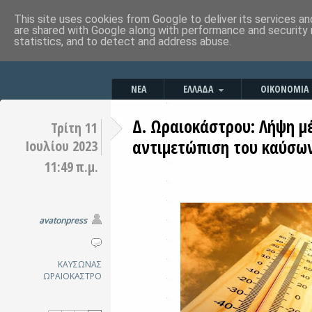
This site uses cookies from Google to deliver its services an
are shared with Google along with performance and security 
statistics, and to detect and address abuse.
ΝΕΑ
ΕΛΛΑΔΑ
ΟΙΚΟΝΟΜΙΑ
Δ. Ωραιοκάστρου: Λήψη μ
Τρίτη 11
αντιμετώπιση του καύσω
Ιουλίου 2023
11:49 π.μ.
avatonpress
ΚΑΥΣΩΝΑΣ
ΩΡΑΙΟΚΑΣΤΡΟ