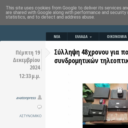
This site uses cookies from Google to deliver its services an
are shared with Google along with performance and security 
statistics, and to detect and address abuse.
ΝΕΑ
ΕΛΛΑΔΑ
ΟΙΚΟΝΟΜΙΑ
Σύλληψη 48χρονου για π
Πέμπτη 19
συνδρομητικών τηλεοπτι
Δεκεμβρίου
2024
12:33 μ.μ.
avatonpress
ΑΣΤΥΝΟΜΙΚΟ