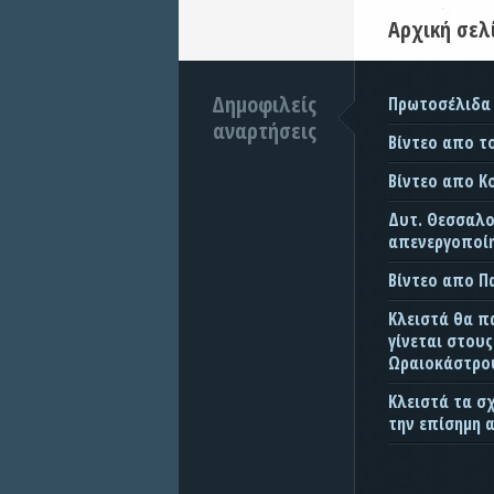
Αρχική σελ
Δημοφιλείς
Πρωτοσέλιδα
αναρτήσεις
Βίντεο απο τ
Βίντεο απο Κ
Δυτ. Θεσσαλον
απενεργοποίη
Βίντεο απο 
Κλειστά θα π
γίνεται στου
Ωραιοκάστρου
Κλειστά τα σ
την επίσημη 