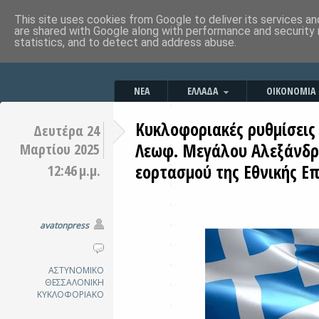
This site uses cookies from Google to deliver its services an
are shared with Google along with performance and security 
statistics, and to detect and address abuse.
ΝΕΑ
ΕΛΛΑΔΑ
ΟΙΚΟΝΟΜΙΑ
Κυκλοφοριακές ρυθμίσεις
Δευτέρα 24
Λεωφ. Μεγάλου Αλεξάνδρ
Μαρτίου 2025
εορτασμού της Εθνικής Επ
12:46 μ.μ.
avatonpress
ΑΣΤΥΝΟΜΙΚΟ
ΘΕΣΣΑΛΟΝΙΚΗ
ΚΥΚΛΟΦΟΡΙΑΚΟ