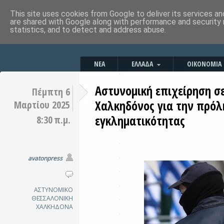
This site uses cookies from Google to deliver its services an
are shared with Google along with performance and security 
statistics, and to detect and address abuse.
ΝΕΑ
ΕΛΛΑΔΑ
ΟΙΚΟΝΟΜΙΑ
Αστυνομική επιχείρηση σε
Πέμπτη 6
Χαλκηδόνος για την πρόλ
Μαρτίου 2025
εγκληματικότητας
8:30 π.μ.
avatonpress
ΑΣΤΥΝΟΜΙΚΟ
ΘΕΣΣΑΛΟΝΙΚΗ
ΧΑΛΚΗΔΟΝΑ