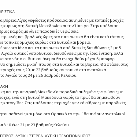
ΡΙΣΤΙΚΑ
 τα βόρεια λίγες νεφώσεις πρόσκαιρα αυξημένες με τοπικές βροχές
ας κυρίως στη δυτική Μακεδονία και την Ήπειρο. Στην υπόλοιπη
θριος καιρός με λίγες παροδικές νεφώσεις.
ς πρωινές και βραδινές ώρες στα ηπειρωτικά θα είναι κατά τόπους
ε τοπικές ομίχλες κυρίως στα δυτικά και βόρεια.
έουν στο Ιόνιο και τα ηπειρωτικά από δυτικές διευθύνσεις 3 με 5
Αιγαίο δυτικοί νοτιοδυτικοί διευθύνσεις με την ίδια ένταση, αλλά
α στα νότια οι δυτικοί άνεμοι θα ενισχυθούν μέχρι 6 μποφόρ.
θα σημειώσει μικρή πτώση στα δυτικά και τα βόρεια. Θα φτάσει στις
εριοχές τους 20 με 22 βαθμούς και τοπικά στα ανατολικά
το Αιγαίο τους 24 με 26 βαθμούς Κελσίου.
ΡΑΚΗ
τική και την κεντρική Μακεδονία παροδικά αυξημένες νεφώσεις με
βροχές, ενώ στη δυτική Μακεδονία νωρίς το πρωί θα σημειωθούν
ς καταιγίδες. Στις υπόλοιπες περιοχές γενικά αίθριος με παροδικές
ητοί ασθενείς και μόνο στο Θρακικό το πρωί θα πνέουν ανατολικοί
πό 10 έως 21 με 23 βαθμούς Κελσίου.
 ΗΠΕΙΡΟΣ, ΔΥΤΙΚΗ ΣΤΕΡΕΑ, ΔΥΤΙΚΗ ΠΕΛΟΠΟΝΝΗΣΟΣ