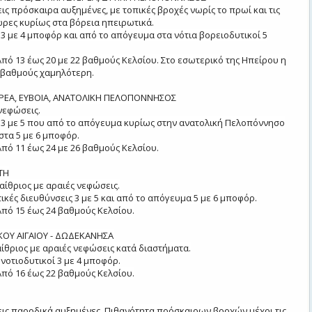
ις πρόσκαιρα αυξημένες, με τοπικές βροχές νωρίς το πρωί και τις
ρες κυρίως στα βόρεια ηπειρωτικά.
 3 με 4 μποφόρ και από το απόγευμα στα νότια βορειοδυτικοί 5
πό 13 έως 20 με 22 βαθμούς Κελσίου. Στο εσωτερικό της Ηπείρου η
4 βαθμούς χαμηλότερη.
ΡΕΑ, ΕΥΒΟΙΑ, ΑΝΑΤΟΛΙΚΗ ΠΕΛΟΠΟΝΝΗΣΟΣ
 νεφώσεις.
ί 3 με 5 που από το απόγευμα κυρίως στην ανατολική Πελοπόννησο
στα 5 με 6 μποφόρ.
πό 11 έως 24 με 26 βαθμούς Κελσίου.
ΤΗ
αίθριος με αραιές νεφώσεις.
ικές διευθύνσεις 3 με 5 και από το απόγευμα 5 με 6 μποφόρ.
πό 15 έως 24 βαθμούς Κελσίου.
ΚΟΥ ΑΙΓΑΙΟΥ - ΔΩΔΕΚΑΝΗΣΑ
αίθριος με αραιές νεφώσεις κατά διαστήματα.
 νοτιοδυτικοί 3 με 4 μποφόρ.
πό 16 έως 22 βαθμούς Κελσίου.
ις παροδικά αυξημένες. Πιθανότητα πρόσκαιρων βροχών μέχρι τις