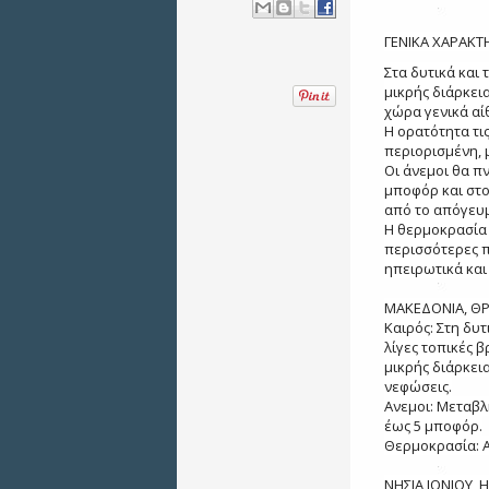
ΓΕΝΙΚΑ ΧΑΡΑΚΤΗ
Στα δυτικά και
μικρής διάρκει
χώρα γενικά αί
Η ορατότητα τι
περιορισμένη, μ
Οι άνεμοι θα πν
μποφόρ και στο 
από το απόγευμ
Η θερμοκρασία 
περισσότερες π
ηπειρωτικά και 
ΜΑΚΕΔΟΝΙΑ, Θ
Καιρός: Στη δυ
λίγες τοπικές 
μικρής διάρκεια
νεφώσεις.
Ανεμοι: Μεταβλ
έως 5 μποφόρ.
Θερμοκρασία: Α
ΝΗΣΙΑ ΙΟΝΙΟΥ,