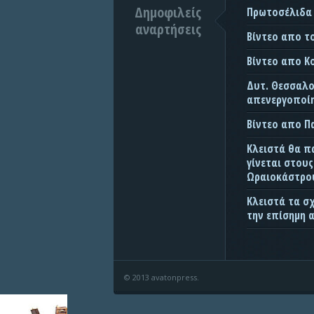
Δημοφιλείς
Πρωτοσέλιδα
αναρτήσεις
Βίντεο απο τ
Βίντεο απο Κ
Δυτ. Θεσσαλον
απενεργοποίη
Βίντεο απο 
Κλειστά θα π
γίνεται στου
Ωραιοκάστρου
Κλειστά τα σ
την επίσημη 
© 2013 avatonpress.