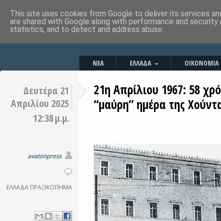
This site uses cookies from Google to deliver its services an
are shared with Google along with performance and security 
statistics, and to detect and address abuse.
ΝΕΑ
ΕΛΛΑΔΑ
ΟΙΚΟΝΟΜΙΑ
21η Απρίλιου 1967: 58 χρ
Δευτέρα 21
“μαύρη” ημέρα της Χούν
Απριλίου 2025
12:38 μ.μ.
avatonpress
ΕΛΛΑΔΑ
ΠΡΑΞΙΚΟΠΗΜΑ